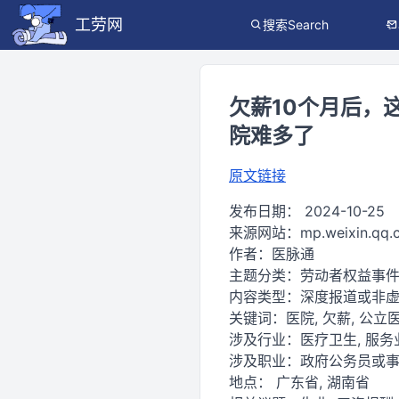
工劳网
搜索Search
欠薪10个月后，
院难多了
原文链接
发布日期：
2024-10-25
来源网站：
mp.weixin.qq
作者：
医脉通
主题分类：
劳动者权益事
内容类型：
深度报道或非虚
关键词：
医院, 欠薪, 公立医
涉及行业：
医疗卫生, 服务
涉及职业：
政府公务员或
地点：
广东省, 湖南省