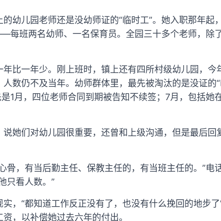
上的幼儿园老师还是没幼师证的“临时工”。她入职那年起
”——每班两名幼师、一名保育员。全园三十多个老师，除
一年比一年少。刚上班时，镇上还有四所村级幼儿园，今
，人数仍不及当年。幼师群体里，最先被淘汰的是没证的“
先是1月，四位老师合同到期被告知不续签；7月，包括她
，说她们对幼儿园很重要，还曾和上级沟通，但是最后回
主心骨，有当后勤主任、保教主任的，有当班主任的。”电
他只看人数。”
现实，“都知道工作反正没有了，也没有什么挽回的地步了
工资，以补偿她过去六年的付出。