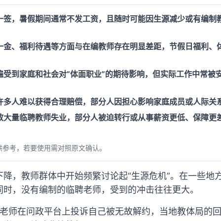
一签，暑假期间通常不发工资，且随时可能因生源减少或有编制
一金、福利待遇等方面与在编教师存在明显差距，节假日福利、
遍受到家庭和社会对“体面职业”的期待影响，但实际工作中常被
许多人难以获得合理赔偿，部分人因担心影响家庭成员或人际关
致大量临聘教师失业，部分人被迫转行或从事薪资更低、保障更
供参考，若要使用需对照原文确认。
下降，教师群体中开始频繁讨论起“生源危机”。在一些地
同时，没有编制的临聘老师，受到的冲击往往更大。
西老师在问政平台上投诉自己被无故解约，当地教体局的回