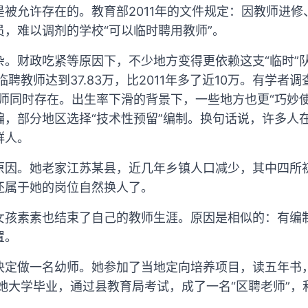
被允许存在的。教育部2011年的文件规定：因教师进
，难以调剂的学校“可以临时聘用教师”。
杂。财政吃紧等原因下，不少地方变得更依赖这支“临时”
临聘教师达到37.83万，比2011年多了近10万。有学者
师同时存在。出生率下滑的背景下，一些地方也更“巧妙
编，部分地区选择“技术性预留”编制。换句话说，许多人
群人。
原因。她老家江苏某县，近几年乡镇人口减少，其中四所
还属于她的岗位自然换人了。
女孩素素也结束了自己的教师生涯。原因是相似的：有编
置。
决定做一名幼师。她参加了当地定向培养项目，读五年书
，她大学毕业，通过县教育局考试，成了一名“区聘老师”