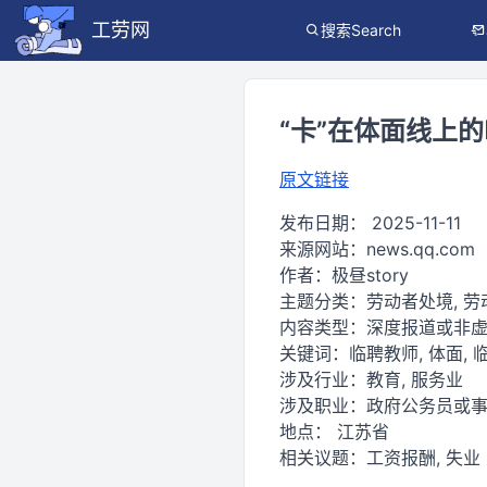
工劳网
搜索Search
“卡”在体面线上
原文链接
发布日期：
2025-11-11
来源网站：
news.qq.com
作者：
极昼story
主题分类：
劳动者处境, 
内容类型：
深度报道或非
关键词：
临聘教师, 体面, 临
涉及行业：
教育, 服务业
涉及职业：
政府公务员或
地点：
江苏省
相关议题：
工资报酬, 失业