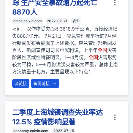
踪 生产安全事故逾万起死亡
8870人
china.caixin.com
2022-07-21
农业
万间，农作物受灾面积3618.9千公顷，直接经济损
失888.1亿元。 7月21日，应急管理部举行的7月例
行新闻发布会披露了上述数据。应急管理部新闻发
言人、新闻宣传司司长申展利说，上半年
全国
灾害
阶段性区域性特征明显，1—4月份，
全国
灾害形势
较为平稳，5—6月份洪涝灾害较为严重，总体上南
方灾情重于北方，主要呈现以下特点： ...
源链接
备份链接
二季度上海城镇调查失业率达
12.5% 疫情影响显著
economy.caixin.com
2022-07-15