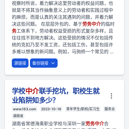
视察时所说，着力解决这里劳动者的权益问题，也
就是不将其当作抽象意义上的劳动者和实践过程中
的麻烦，而是认真的关注其遇到的问题，并着力解
决这些问题。 在层层外包的、基于
劳
务
中介
的临时
务
工体系下，劳动者权益受损的形式复杂多样，且
往往找不到地方解决。这些受损的情况不仅包括传
统的克扣乃至不发工资，还包括工伤，甚至包括许
多难以想象的新问题。例如，马驹桥一个常见的 ...
源链接
备份链接
学校
中介
联手挖坑，职校生就
业陷阱知多少？
www.163.com
2023-10-16
青年学生/职校/实习生
服务业
湖南省
湖南省常德海乘职业学校与深圳一家
劳
务
中介
合