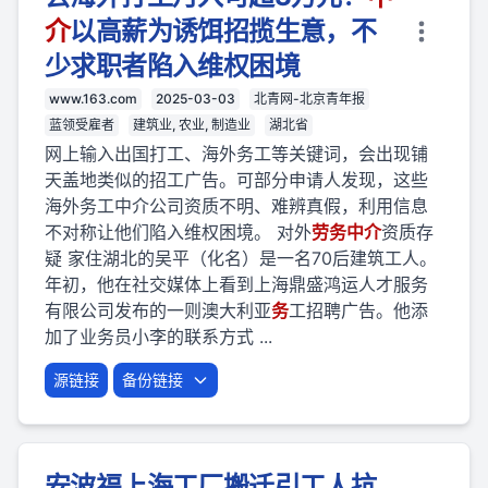
介
以高薪为诱饵招揽生意，不
少求职者陷入维权困境
www.163.com
2025-03-03
北青网-北京青年报
蓝领受雇者
建筑业, 农业, 制造业
湖北省
网上输入出国打工、海外务工等关键词，会出现铺
天盖地类似的招工广告。可部分申请人发现，这些
海外务工中介公司资质不明、难辨真假，利用信息
不对称让他们陷入维权困境。 对外
劳
务
中介
资质存
疑 家住湖北的吴平（化名）是一名70后建筑工人。
年初，他在社交媒体上看到上海鼎盛鸿运人才服务
有限公司发布的一则澳大利亚
务
工招聘广告。他添
加了业务员小李的联系方式 ...
源链接
备份链接
安波福上海工厂搬迁引工人抗