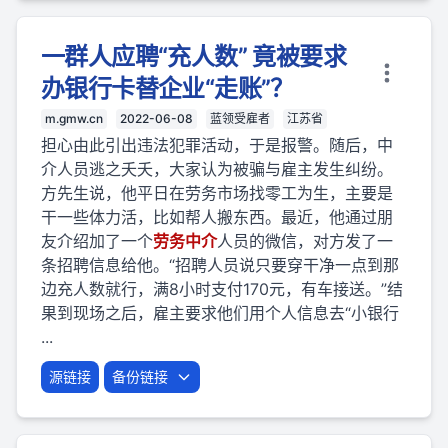
一群人应聘“充人数” 竟被要求
办银行卡替企业“走账”？
m.gmw.cn
2022-06-08
蓝领受雇者
江苏省
担心由此引出违法犯罪活动，于是报警。随后，中
介人员逃之夭夭，大家认为被骗与雇主发生纠纷。
方先生说，他平日在劳务市场找零工为生，主要是
干一些体力活，比如帮人搬东西。最近，他通过朋
友介绍加了一个
劳
务
中介
人员的微信，对方发了一
条招聘信息给他。“招聘人员说只要穿干净一点到那
边充人数就行，满8小时支付170元，有车接送。”结
果到现场之后，雇主要求他们用个人信息去“小银行
...
源链接
备份链接