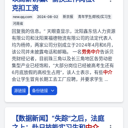
克扣工资
new.qq.com
2024-08-02
新京报
青年学生/职校/实习生
河南省
回复我的信息。” 天眼查显示，沈阳鑫东信人力资源
有限公司和沈阳莱福德物流有限公司的法定代表人
均为杨帅，两家公司分别成立于2024年4月和6月，
该公司并未披露电话和邮箱。 一名
劳
务
中介
告诉贝
壳财经记者，目前珠三角以及长三角地区各劳动密
集型产业已经饱和，“大部分岗位已经被高考生还有
6月底放假的高校生占用”，该人士表示，有些
中介
会让学生冒充长期工去工厂应聘，并要求学生 ...
源链接
备份链接
【数据新闻】“失踪”之后，法庭
之上：赴日技能实习生和
中介