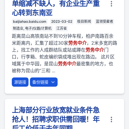
单缩减不缺人，有企业生产重
心转到东南亚
baijiahao.baidu.com
2023-03-02
极目新闻
蓝领受雇者
制造业, 电子/仪器/计算机
江苏省
距离昆山高铁南站不到10分钟车程，柏庐南路百余
米距离内，汇集了超过30家
劳
务
中介
，2米多宽的路
上，找工作的人成群结队或站或蹲在
劳
务
中介
门
口，行李箱、蛇皮编织袋成堆出现在路边。 这片区
域属于中华园，是昆山
劳
务
中介
最密集的地方，也
被称为昆山的“三和 ...
源链接
备份链接
上海部分行业放宽就业条件急
抢人！招聘求职供需回暖！年
后工价低于去年同期