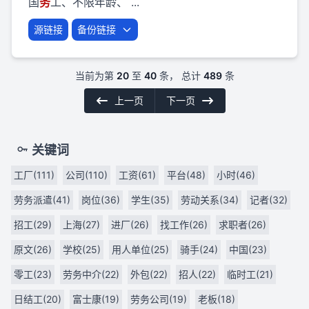
国
务
工、不限年龄、 ...
源链接
备份链接
当前为第
20
至
40
条， 总计
489
条
上一页
下一页
关键词
工厂(111)
公司(110)
工资(61)
平台(48)
小时(46)
劳务派遣(41)
岗位(36)
学生(35)
劳动关系(34)
记者(32)
招工(29)
上海(27)
进厂(26)
找工作(26)
求职者(26)
原文(26)
学校(25)
用人单位(25)
骑手(24)
中国(23)
零工(23)
劳务中介(22)
外包(22)
招人(22)
临时工(21)
日结工(20)
富士康(19)
劳务公司(19)
老板(18)