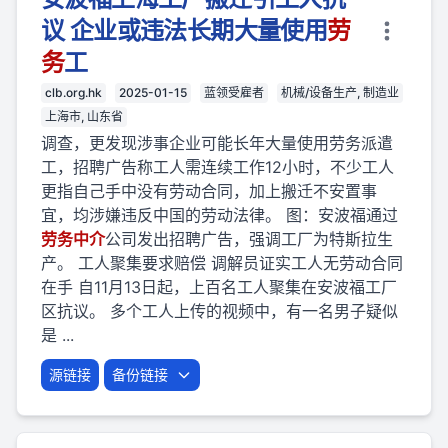
议 企业或违法长期大量使用
劳
务
工
clb.org.hk
2025-01-15
蓝领受雇者
机械/设备生产, 制造业
上海市, 山东省
调查，更发现涉事企业可能长年大量使用劳务派遣
工，招聘广告称工人需连续工作12小时，不少工人
更指自己手中没有劳动合同，加上搬迁不安置事
宜，均涉嫌违反中国的劳动法律。 图：安波福通过
劳
务
中介
公司发出招聘广告，强调工厂为特斯拉生
产。 工人聚集要求赔偿 调解员证实工人无劳动合同
在手 自11月13日起，上百名工人聚集在安波福工厂
区抗议。 多个工人上传的视频中，有一名男子疑似
是 ...
源链接
备份链接