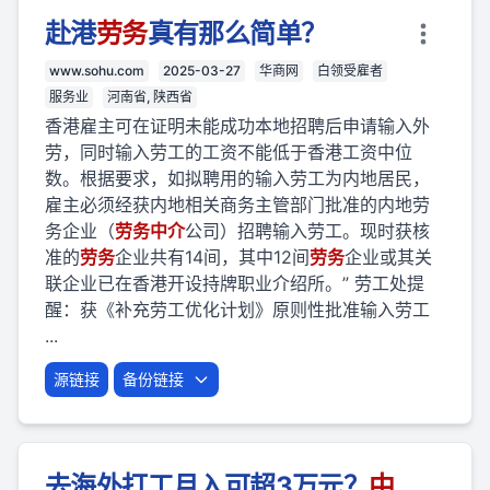
赴港
劳
务
真有那么简单？
www.sohu.com
2025-03-27
华商网
白领受雇者
服务业
河南省, 陕西省
香港雇主可在证明未能成功本地招聘后申请输入外
劳，同时输入劳工的工资不能低于香港工资中位
数。根据要求，如拟聘用的输入劳工为内地居民，
雇主必须经获内地相关商务主管部门批准的内地劳
务企业（
劳
务
中介
公司）招聘输入劳工。现时获核
准的
劳
务
企业共有14间，其中12间
劳
务
企业或其关
联企业已在香港开设持牌职业介绍所。” 劳工处提
醒：获《补充劳工优化计划》原则性批准输入劳工
...
源链接
备份链接
去海外打工月入可超3万元？
中