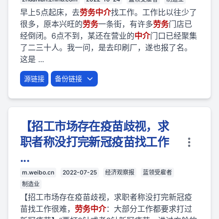
早上5点起床，去
劳
务
中介
找工作。工作比以往少了
很多，原本兴旺的
劳
务
一条街，有许多
劳
务
门店已
经倒闭。6点不到，某还在营业的
中介
门口已经聚集
了二三十人。我一问，是去印刷厂，遂也报了名。
这是 ...
源链接
备份链接
【招工市场存在疫苗歧视，求
职者称没打完新冠疫苗找工作
...
m.weibo.cn
2022-07-25
经济观察报
蓝领受雇者
制造业
【招工市场存在疫苗歧视，求职者称没打完新冠疫
苗找工作很难，
劳
务
中介
：大部分工作都要求打过