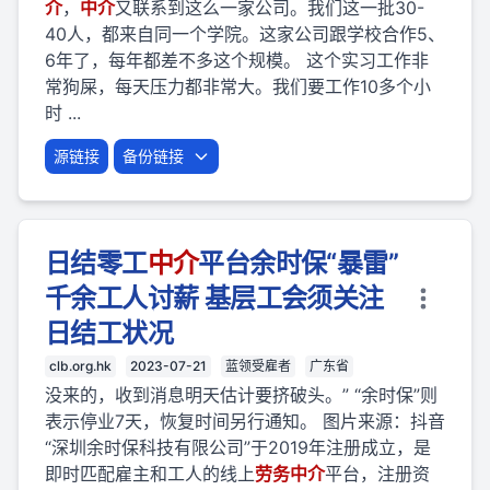
介
，
中介
又联系到这么一家公司。我们这一批30-
40人，都来自同一个学院。这家公司跟学校合作5、
6年了，每年都差不多这个规模。 这个实习工作非
常狗屎，每天压力都非常大。我们要工作10多个小
时 ...
源链接
备份链接
日结零工
中介
平台余时保“暴雷”
千余工人讨薪 基层工会须关注
日结工状况
clb.org.hk
2023-07-21
蓝领受雇者
广东省
没来的，收到消息明天估计要挤破头。” “余时保”则
表示停业7天，恢复时间另行通知。 图片来源：抖音
“深圳余时保科技有限公司”于2019年注册成立，是
即时匹配雇主和工人的线上
劳
务
中介
平台，注册资