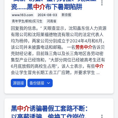
资……黑
中介
布下暑期陷阱
www.163.com
2024-08-03
新京报
青年学生/职校/实习生
河南省
回复我的信息。” 天眼查显示，沈阳鑫东信人力资源
有限公司和沈阳莱福德物流有限公司的法定代表人
均为杨帅，两家公司分别成立于2024年4月和6月，
该公司并未披露电话和邮箱。 一名
劳
务
中介
告诉贝
壳财经记者，目前珠三角以及长三角地区各劳动密
集型产业已经饱和，“大部分岗位已经被高考生还有
6月底放假的高校生占用”，该人士表示，有些
中介
会让学生冒充长期工去工厂应聘，并要求学生 ...
源链接
备份链接
黑
中介
诱骗暑假工套路不断：
以高薪诱骗、偷换工作岗位、