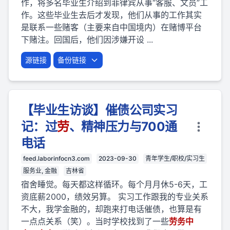
作，将多名毕业生介绍到菲律宾从事“客服、文员”工
作。这些毕业生去后才发现，他们从事的工作其实
是联系一些赌客（主要来自中国境内）在赌博平台
下赌注。回国后，他们因涉嫌开设 ...
源链接
备份链接
【毕业生访谈】催债公司实习
记：过
劳
、精神压力与700通
电话
feed.laborinfocn3.com
2023-09-30
青年学生/职校/实习生
服务业, 金融
吉林省
宿舍睡觉。每天都这样循环。每个月月休5-6天，工
资底薪2000，绩效另算。 实习工作跟我的专业关系
不大，我学金融的，却跑来打电话催债，也算是有
一点点关系（笑）。当时学校找到了一些
劳
务
中