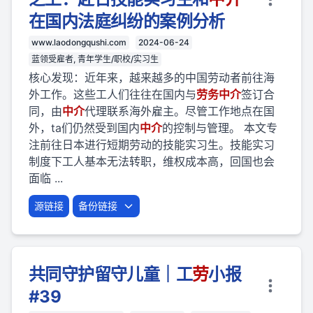
在国内法庭纠纷的案例分析
www.laodongqushi.com
2024-06-24
蓝领受雇者, 青年学生/职校/实习生
核心发现：近年来，越来越多的中国劳动者前往海
外工作。这些工人们往往在国内与
劳
务
中介
签订合
同，由
中介
代理联系海外雇主。尽管工作地点在国
外，ta们仍然受到国内
中介
的控制与管理。 本文专
注前往日本进行短期劳动的技能实习生。技能实习
制度下工人基本无法转职，维权成本高，回国也会
面临 ...
源链接
备份链接
共同守护留守儿童｜工
劳
小报
#39