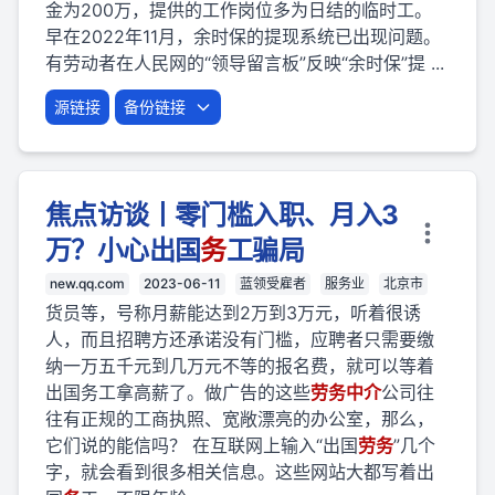
金为200万，提供的工作岗位多为日结的临时工。
早在2022年11月，余时保的提现系统已出现问题。
有劳动者在人民网的“领导留言板”反映“余时保”提 ...
源链接
备份链接
焦点访谈丨零门槛入职、月入3
万？小心出国
务
工骗局
new.qq.com
2023-06-11
蓝领受雇者
服务业
北京市
货员等，号称月薪能达到2万到3万元，听着很诱
人，而且招聘方还承诺没有门槛，应聘者只需要缴
纳一万五千元到几万元不等的报名费，就可以等着
出国务工拿高薪了。做广告的这些
劳
务
中介
公司往
往有正规的工商执照、宽敞漂亮的办公室，那么，
它们说的能信吗？ 在互联网上输入“出国
劳
务
”几个
字，就会看到很多相关信息。这些网站大都写着出