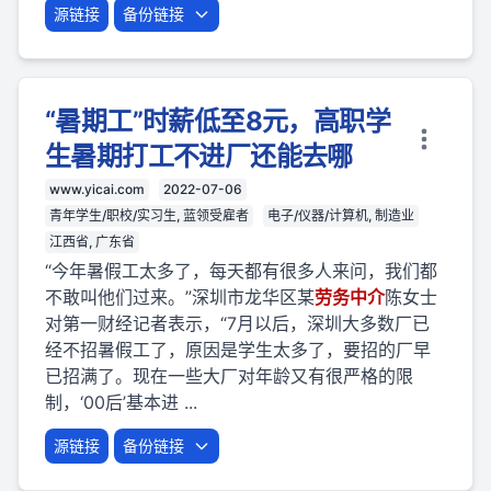
源链接
备份链接
“暑期工”时薪低至8元，高职学
生暑期打工不进厂还能去哪
www.yicai.com
2022-07-06
青年学生/职校/实习生, 蓝领受雇者
电子/仪器/计算机, 制造业
江西省, 广东省
“今年暑假工太多了，每天都有很多人来问，我们都
不敢叫他们过来。”深圳市龙华区某
劳
务
中介
陈女士
对第一财经记者表示，“7月以后，深圳大多数厂已
经不招暑假工了，原因是学生太多了，要招的厂早
已招满了。现在一些大厂对年龄又有很严格的限
制，‘00后’基本进 ...
源链接
备份链接