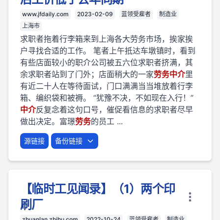
www.jfdaily.com
2023-02-09
蓝领受雇者
制造业
上海市
求职者拖着行李箱来到上海各大劳务市场，挨家挨
户寻找合适的工作。 笔者上午抵达车墩镇时，看到
有些店面较小的职介公司被五六位求职者挤满，其
余求职者站到了门外；店面稍大的一家
劳
务
中介
里
有近二十人在等待面试，门口满满当当堆放着行李
箱、编织袋和被褥。 “犹豫不决，不如现在入行！”
中介
反复念着这句口号，催促看信息的求职者尽早
做出决定。富璟
劳
务
的员工 ...
源链接
备份链接
【临时工见闻录】（1）两个印
刷厂
zhuanlan.zhihu.com
2022-10-24
蓝领受雇者
制造业