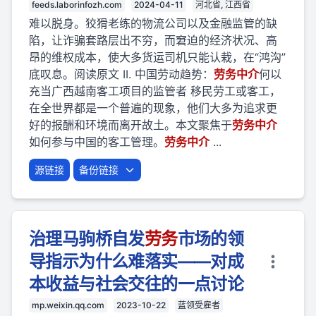
feeds.laborinfozh.com
2024-04-11
河北省, 江西省
难以脱身。狡猾老练的物流公司以及金融监管的缺
陷，让诈骗套路层出不穷，而窘迫的经济状况、高
昂的维权成本，使大多货运司机只能认栽，在“鸿沟”
底叹息。阅读原文 II. 中国劳动趋势：
劳
务
中介
何以
充当广西越南客工项目的监管者 移民劳工或客工，
在全世界都是一个普遍的现象，他们大多为追求更
好的报酬和环境而离开故土。本文聚焦于
劳
务
中介
如何参与中国的客工管理。
劳
务
中介
...
源链接
备份链接
治理马驹桥自发
劳
务
市场的领
导指示为什么难落实——对成
本收益与社会交往的一点讨论
mp.weixin.qq.com
2023-10-22
蓝领受雇者