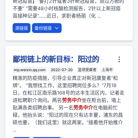
新冠疫苗】“要打2针或者3针新冠疫苗，进过方舱的
不要” “需要48小时核酸检测报告，2针以上新冠疫
苗接种记录”……近日，求职者杨丽（化 ...
源链接
备份链接
鄙视链上的新目标：阳过的
mp.weixin.qq.com
2022-07-20
蓝领受雇者
上海市
精准的防疫措施，引导企业真正对新冠康复者“松
绑”。 “我想找工作，这里招聘岗位多么？”7月18
日，在松江区南乐路168号的达丰生活区内，记者走
进松聘职介询问。两名
劳
务
中介
坐在柜台前，墙上
贴满各类招聘启事。 另一名
劳
务
中介
在电脑前忙
碌，他抬头说：“阳过的现在只有达丰要，浦东的昌
硕也要，（我们这里）就这两家。”接着他开始推介
...