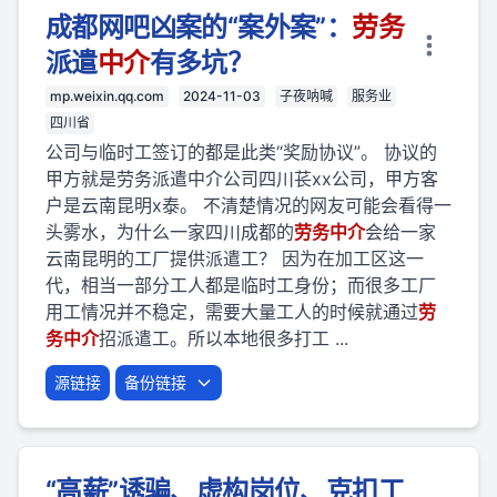
成都网吧凶案的“案外案”：
劳
务
派遣
中介
有多坑？
mp.weixin.qq.com
2024-11-03
子夜呐喊
服务业
四川省
公司与临时工签订的都是此类“奖励协议”。 协议的
甲方就是劳务派遣中介公司四川苌xx公司，甲方客
户是云南昆明x泰。 不清楚情况的网友可能会看得一
头雾水，为什么一家四川成都的
劳
务
中介
会给一家
云南昆明的工厂提供派遣工？ 因为在加工区这一
代，相当一部分工人都是临时工身份；而很多工厂
用工情况并不稳定，需要大量工人的时候就通过
劳
务
中介
招派遣工。所以本地很多打工 ...
源链接
备份链接
“高薪”诱骗、虚构岗位、克扣工