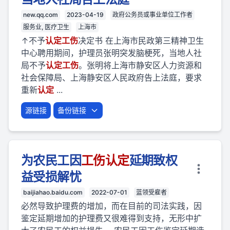
new.qq.com
2023-04-19
政府公务员或事业单位工作者
服务业, 医疗卫生
上海市
↑不予
认定
工伤
决定书 在上海市民政第三精神卫生
中心聘用期间，护理员张明突发脑梗死，当地人社
局不予
认定
工伤
。张明将上海市静安区人力资源和
社会保障局、上海静安区人民政府告上法庭，要求
重新
认定
...
源链接
备份链接
为农民工因
工伤
认定
延期致权
益受损解忧
baijiahao.baidu.com
2022-07-01
蓝领受雇者
必然导致护理费的增加，而在目前的司法实践，因
鉴定延期增加的护理费又很难得到支持，无形中扩