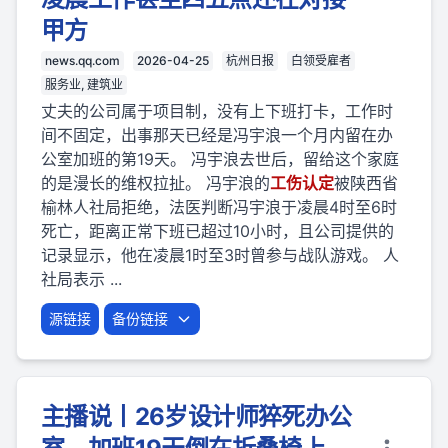
甲方
news.qq.com
2026-04-25
杭州日报
白领受雇者
服务业, 建筑业
丈夫的公司属于项目制，没有上下班打卡，工作时
间不固定，出事那天已经是冯宇浪一个月内留在办
公室加班的第19天。 冯宇浪去世后，留给这个家庭
的是漫长的维权拉扯。 冯宇浪的
工伤
认定
被陕西省
榆林人社局拒绝，法医判断冯宇浪于凌晨4时至6时
死亡，距离正常下班已超过10小时，且公司提供的
记录显示，他在凌晨1时至3时曾参与战队游戏。 人
社局表示 ...
源链接
备份链接
主播说丨26岁设计师猝死办公