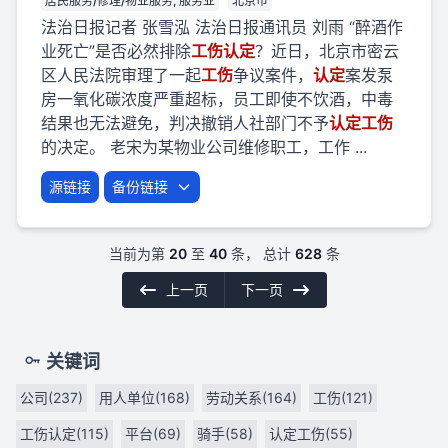
居民服务/修理/物业服务, 服务业
北京市
法治日报记者 张雪泓 法治日报通讯员 刘雨 “醉酒作
业死亡”是否必然排除
工伤
认定
？近日，北京市密云
区人民法院审理了一起
工伤
争议案件，
认定
案发泵
房一氧化碳浓度严重超标，员工即使不饮酒，中毒
结果也无法避免，判决撤销人社部门不予
认定
工伤
的决定。 老宋为某物业公司维修职工，工作 ...
源链接
备份链接
当前为第
20
至
40
条， 总计
628
条
上一页
下一页
关键词
公司(237)
用人单位(168)
劳动关系(164)
工伤(121)
工伤认定(115)
平台(69)
骑手(58)
认定工伤(55)