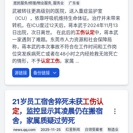
居民服务/修理/物业服务, 服务业
广东省
武被转往更高级别的医院，送入重症监护室
（ICU），依靠呼吸机维持生命体征。治疗并未带来
转机，在ICU度过12天后，蒋本武于2024年11月13
日出院，次日离世。 在此后的
工伤
认定
中，蒋本武
一家遇到了难题。东莞市人力资源和社会保障局
称，蒋本武的本次事故不符合在工作时间和工作岗
位突发疾病死亡或者在48小时之内经抢救无效死亡
的情形，不予
认定
工伤
。家属 ...
源链接
备份链接
21岁员工宿舍猝死未获
工伤
认
定
，监控显示其凌晨仍在搬宿
舍，家属质疑过劳死
news.qq.com
2025-11-25
红星新闻
白领受雇者
制造业