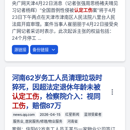
央广网天津4月22日消息（记者张强周思杨褚夫晴见
习记者杨辉）“全国首例性侵被
认定
工伤
案”将于4月
23日下午两点在天津市津南区人民法院八里台人民
法庭开庭审理。案件当事人崔丽丽于4月22日接受央
广网记者采访时表示，此次起诉主张的权益包括：
24个月停工 ...
源链接
备份链接
河南62岁务工人员清理垃圾时
猝死，因超法定退休年龄未被
认定
工伤
，检察院介入：视同
工伤
，赔偿87万
news.qq.com
2026-04-15
红星新闻
蓝领受雇者
服务业, 居民服务/修理/物业服务
河南省
案例：信阳62岁务工人员王某与一家物业公司签订