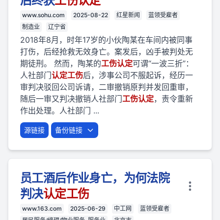
后终获
工伤
认定
www.sohu.com
2025-08-22
红星新闻
蓝领受雇者
制造业
辽宁省
2018年8月，时年17岁的小伙陶某在车间内被同事
打伤，后经抢救无效身亡。案发后，凶手被判处无
期徒刑。 然而，陶某的
工伤
认定
可谓“一波三折”：
人社部门
认定
工伤
后，涉事公司不服起诉，经历一
审判决驳回公司诉请，二审撤销原判并发回重审，
随后一审又判决撤销人社部门
工伤
认定
，责令重新
作出处理。人社部门 ...
源链接
备份链接
员工酒后作业身亡，为何法院
判决
认定
工伤
www.163.com
2025-06-29
中工网
蓝领受雇者