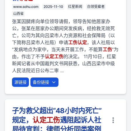
www.sohu.com
2025-11-10
红星新闻
白领受雇者
山西省
张某因腿疼向单位领导请假，领导告知他居家办
公，张某在居家办公期间突发疾病，经抢救无效死
亡，公司为其向吕梁市人力资源和社会保障局（以
下简称吕梁市人社局）申请
工伤
认定
，该人社局以
“发病地点为家中，当天未开展工作，不能算
工伤
”为
由，作出了不予
认定
工伤
的决定。 11月10日，红星
新闻记者从中国裁判文书网获悉，山西吕梁市中级
人民法院近日公布二审 ...
源链接
备份链接
子为救父超出“48小时内死亡”
规定，
认定
工伤
遇阻起诉人社
局待宣判；律师分析同类案例