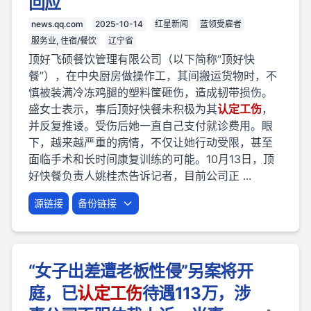
回应
news.qq.com
2025-10-14
红星新闻
蓝领受雇者
服务业, 住宿/餐饮
辽宁省
顶好飞硕餐饮管理有限公司（以下简称“顶好快
餐”），在中央厨房做操作工，其间搬运货物时，不
慎被装满冷冻鸡腿的塑料筐砸伤，造成韧带损伤。
盛女士表示，事后顶好快餐未积极为其
认定
工伤
，
并反复推诿。受伤后她一直自己支付就诊费用。眼
下，越来越严重的病情，不仅让她行动受限，甚至
面临手术和长时间康复训练的可能。10月13日，顶
好快餐负责人姚桂杰告诉记者，目前公司正 ...
源链接
备份链接
“女子出差遭老板性侵”另案将开
庭，已
认定
工伤
待遇113万，涉