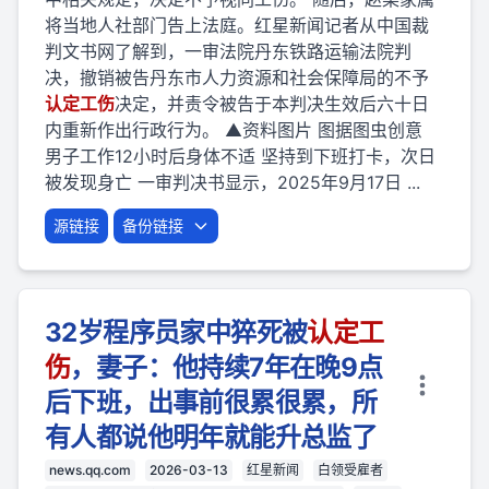
将当地人社部门告上法庭。红星新闻记者从中国裁
判文书网了解到，一审法院丹东铁路运输法院判
决，撤销被告丹东市人力资源和社会保障局的不予
认定
工伤
决定，并责令被告于本判决生效后六十日
内重新作出行政行为。 ▲资料图片 图据图虫创意
男子工作12小时后身体不适 坚持到下班打卡，次日
被发现身亡 一审判决书显示，2025年9月17日 ...
源链接
备份链接
32岁程序员家中猝死被
认定
工
伤
，妻子：他持续7年在晚9点
后下班，出事前很累很累，所
有人都说他明年就能升总监了
news.qq.com
2026-03-13
红星新闻
白领受雇者