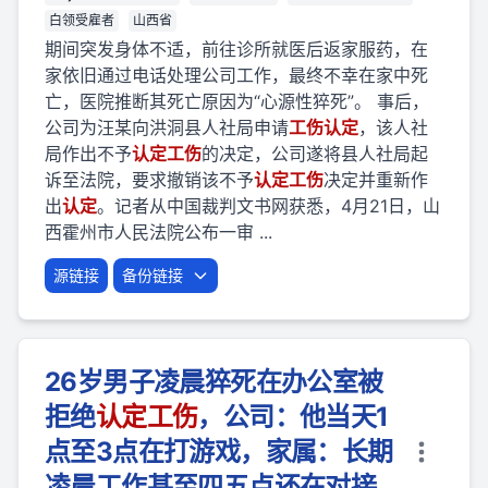
白领受雇者
山西省
期间突发身体不适，前往诊所就医后返家服药，在
家依旧通过电话处理公司工作，最终不幸在家中死
亡，医院推断其死亡原因为“心源性猝死”。 事后，
公司为汪某向洪洞县人社局申请
工伤
认定
，该人社
局作出不予
认定
工伤
的决定，公司遂将县人社局起
诉至法院，要求撤销该不予
认定
工伤
决定并重新作
出
认定
。记者从中国裁判文书网获悉，4月21日，山
西霍州市人民法院公布一审 ...
源链接
备份链接
26岁男子凌晨猝死在办公室被
拒绝
认定
工伤
，公司：他当天1
点至3点在打游戏，家属：长期
凌晨工作甚至四五点还在对接