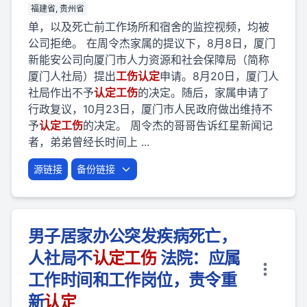
福建省, 贵州省
单，以及死亡前工作场所和宿舍的监控视频，均被
公司拒绝。 在周令杰家属的提议下，8月8日，厦门
新能安公司向厦门市人力资源和社会保障局（简称
厦门人社局）提出
工伤
认定
申请。8月20日，厦门人
社局作出不予
认定
工伤
的决定。随后，家属申请了
行政复议，10月23日，厦门市人民政府做出维持不
予
认定
工伤
的决定。 周令杰的哥哥告诉红星新闻记
者，弟弟曾经长时间上 ...
源链接
备份链接
男子居家办公突发疾病死亡，
人社局不
认定
工伤
法院：应属
工作时间和工作岗位，责令重
新
认定