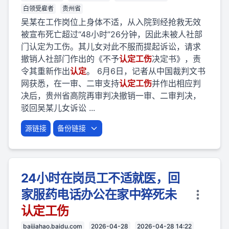
白领受雇者
贵州省
吴某在工作岗位上身体不适，从入院到经抢救无效
被宣布死亡超过“48小时”26分钟，因此未被人社部
门认定为工伤。其儿女对此不服而提起诉讼，请求
撤销人社部门作出的《不予
认定
工伤
决定书》，责
令其重新作出
认定
。 6月6日，记者从中国裁判文书
网获悉，在一审、二审支持
认定
工伤
并作出相应判
决后，贵州省高院再审判决撤销一审、二审判决，
驳回吴某儿女诉讼 ...
源链接
备份链接
24小时在岗员工不适就医，回
家服药电话办公在家中猝死未
认定
工伤
baijiahao.baidu.com
2026-04-28
2026-04-28 14:22