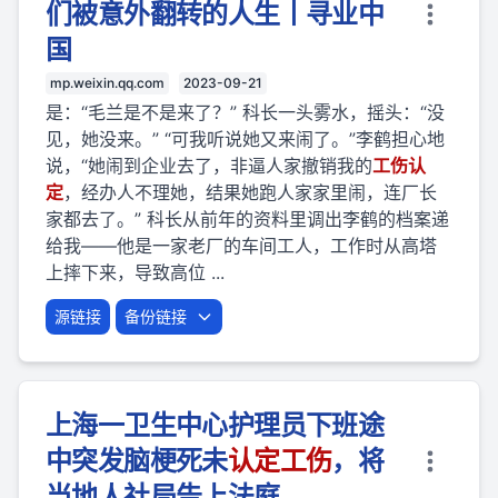
们被意外翻转的人生丨寻业中
国
mp.weixin.qq.com
2023-09-21
是：“毛兰是不是来了？” 科长一头雾水，摇头：“没
见，她没来。” “可我听说她又来闹了。”李鹤担心地
说，“她闹到企业去了，非逼人家撤销我的
工伤
认
定
，经办人不理她，结果她跑人家家里闹，连厂长
家都去了。” 科长从前年的资料里调出李鹤的档案递
给我——他是一家老厂的车间工人，工作时从高塔
上摔下来，导致高位 ...
源链接
备份链接
上海一卫生中心护理员下班途
中突发脑梗死未
认定
工伤
，将
当地人社局告上法庭