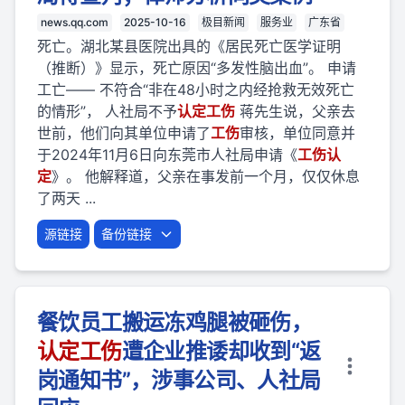
news.qq.com
2025-10-16
极目新闻
服务业
广东省
死亡。湖北某县医院出具的《居民死亡医学证明
（推断）》显示，死亡原因“多发性脑出血”。 申请
工亡—— 不符合“非在48小时之内经抢救无效死亡
的情形”， 人社局不予
认定
工伤
蒋先生说，父亲去
世前，他们向其单位申请了
工伤
审核，单位同意并
于2024年11月6日向东莞市人社局申请《
工伤
认
定
》。 他解释道，父亲在事发前一个月，仅仅休息
了两天 ...
源链接
备份链接
餐饮员工搬运冻鸡腿被砸伤，
认定
工伤
遭企业推诿却收到“返
岗通知书”，涉事公司、人社局