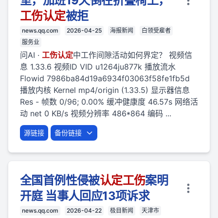
室，加班19天倒在折叠椅上，
工伤
认定
被拒
news.qq.com
2026-04-25
海报新闻
白领受雇者
服务业
问AI ·
工伤
认定
中工作间隙活动如何界定？ 视频信
息 1.33.6 视频ID VID u1264ju877k 播放流水
Flowid 7986ba84d19a6934f03063f58fe1fb5d
播放内核 Kernel mp4/origin (1.33.5) 显示器信息
Res - 帧数 0/96; 0.00% 缓冲健康度 46.57s 网络活
动 net 0 KB/s 视频分辨率 486*864 编码 ...
源链接
备份链接
全国首例性侵被
认定
工伤
案明
开庭 当事人回应13项诉求
news.qq.com
2026-04-22
极目新闻
天津市