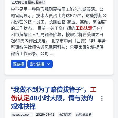
互联网信息服务, 服务业
尝不是用一种隐形规则裹挟员工陷入加班漩涡。公
司官网显示，技术人员占比高达57.5%，这些撑起公
司运营的技术员工，长期面临“高压、高频、高强度”
的工作状态。 目前，关于高广辉的
工伤
认定
仍在广
州市黄埔区人社局调查阶段，按规定将在受理之日
起60天内作出决定。 北京市中闻（西安）律师事务
所谭敏涛律师告诉凤凰网科技：只要家属能够提供
微信工作记录、公司 ...
源链接
备份链接
“我做不到为了赔偿拔管子”，
工
伤
认定
48小时大限，情与法的
艰难抉择
news.qq.com
2026-01-12
南方周末
蓝领受雇者