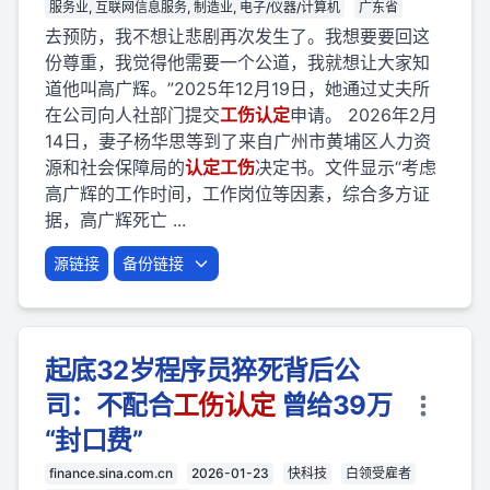
服务业, 互联网信息服务, 制造业, 电子/仪器/计算机
广东省
去预防，我不想让悲剧再次发生了。我想要要回这
份尊重，我觉得他需要一个公道，我就想让大家知
道他叫高广辉。”2025年12月19日，她通过丈夫所
在公司向人社部门提交
工伤
认定
申请。 2026年2月
14日，妻子杨华思等到了来自广州市黄埔区人力资
源和社会保障局的
认定
工伤
决定书。文件显示“考虑
高广辉的工作时间，工作岗位等因素，综合多方证
据，高广辉死亡 ...
源链接
备份链接
起底32岁程序员猝死背后公
司：不配合
工伤
认定
曾给39万
“封口费”
finance.sina.com.cn
2026-01-23
快科技
白领受雇者