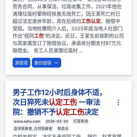
劳务合同，从事保洁、垃圾收集工作，2021年他在
清理垃圾时晕倒经抢救无效死亡。因王某死亡时已
超过法定退休年龄，其在后续的
工伤
认定
、赔偿中
受阻。当地检察院介入后，2025年底当地人社部门
作出“视同
工伤
”的决定。近日，王某生前就职的公司
与其家属签订了赔偿协议，承诺将分期支付87万元
赔偿金。 务工人员清理垃圾时 ...
源链接
备份链接
男子工作12小时后身体不适，
次日猝死未
认定
工伤
一审法
院：撤销不予
认定
工伤
决定
www.sohu.com
2026-03-30
红星新闻
蓝领受雇者, 白领受雇者
制造业
中相关规定，决定不予视同工伤。 随后，赵某家属