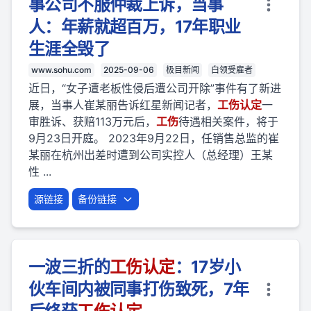
事公司不服仲裁上诉，当事
人：年薪就超百万，17年职业
生涯全毁了
www.sohu.com
2025-09-06
极目新闻
白领受雇者
近日，“女子遭老板性侵后遭公司开除”事件有了新进
展，当事人崔某丽告诉红星新闻记者，
工伤
认定
一
审胜诉、获赔113万元后，
工伤
待遇相关案件，将于
9月23日开庭。 2023年9月22日，任销售总监的崔
某丽在杭州出差时遭到公司实控人（总经理）王某
性 ...
源链接
备份链接
一波三折的
工伤
认定
：17岁小
伙车间内被同事打伤致死，7年