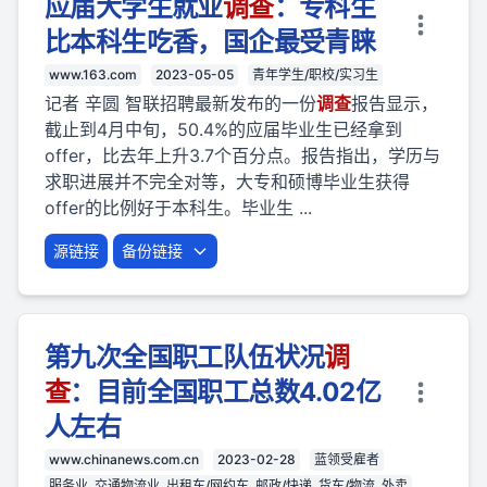
应届大学生就业
调查
：专科生
比本科生吃香，国企最受青睐
www.163.com
2023-05-05
青年学生/职校/实习生
记者 辛圆 智联招聘最新发布的一份
调查
报告显示，
截止到4月中旬，50.4%的应届毕业生已经拿到
offer，比去年上升3.7个百分点。报告指出，学历与
求职进展并不完全对等，大专和硕博毕业生获得
offer的比例好于本科生。毕业生 ...
源链接
备份链接
第九次全国职工队伍状况
调
查
：目前全国职工总数4.02亿
人左右
www.chinanews.com.cn
2023-02-28
蓝领受雇者
服务业, 交通物流业, 出租车/网约车, 邮政/快递, 货车/物流, 外卖