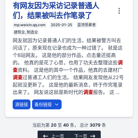
有网友因为采访记录普通人
们，结果被叫去作笔录了
mp.weixin.qq.com
2025-01-25
蓝领受雇者
建筑业, 制造业
网友就因为记录普通人们的生活，结果被警方叫去
问话了，原来现在记录也成为一种过错了。 就是这
个B站网友。 这是他的部分作品，点击量还挺高
的。 他真的是花了心思，也用了功夫去整理这些
调
查
资料。 这是他的其中一个作品，他真的去建材厂
调查
过普通工人们的生活。 结果网友发现他从22号
起就没更新了。 这是他的最新消息，终于作完笔录
出来了。 网友说这就是新时代的
调查
报告。 这 ...
源链接
备份链接
当前为第
20
至
40
条， 总计
3079
条
上一页
下一页