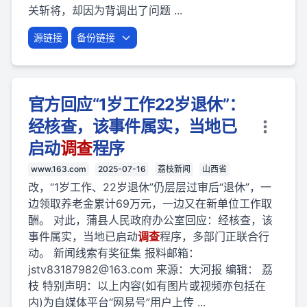
关斩将，却因为背调出了问题 ...
源链接
备份链接
官方回应“1岁工作22岁退休”：
经核查，该事件属实，当地已
启动
调查
程序
www.163.com
2025-07-16
荔枝新闻
山西省
改，“1岁工作、22岁退休”仍层层过审后“退休”，一
边领取养老金累计69万元，一边又在新单位工作取
酬。 对此，蒲县人民政府办公室回应：经核查，该
事件属实，当地已启动
调查
程序，多部门正联合行
动。 新闻线索有奖征集 报料邮箱：
jstv83187982@163.com
来源：大河报 编辑： 荔
枝 特别声明：以上内容(如有图片或视频亦包括在
内)为自媒体平台“网易号”用户上传 ...