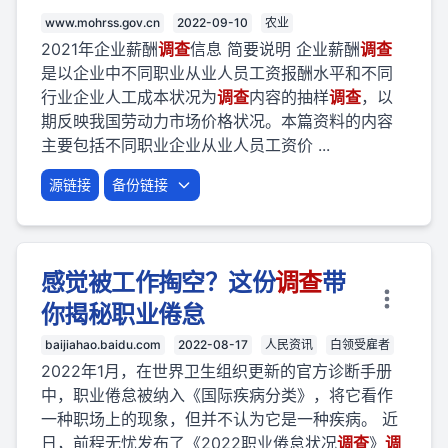
www.mohrss.gov.cn
2022-09-10
农业
2021年企业薪酬
调查
信息 简要说明 企业薪酬
调查
是以企业中不同职业从业人员工资报酬水平和不同
行业企业人工成本状况为
调查
内容的抽样
调查
，以
期反映我国劳动力市场价格状况。本篇资料的内容
主要包括不同职业企业从业人员工资价 ...
源链接
备份链接
感觉被工作掏空？这份
调查
带
你揭秘职业倦怠
baijiahao.baidu.com
2022-08-17
人民资讯
白领受雇者
2022年1月，在世界卫生组织更新的官方诊断手册
中，职业倦怠被纳入《国际疾病分类》，将它看作
一种职场上的现象，但并不认为它是一种疾病。 近
日，前程无忧发布了《2022职业倦怠状况
调查
》
调