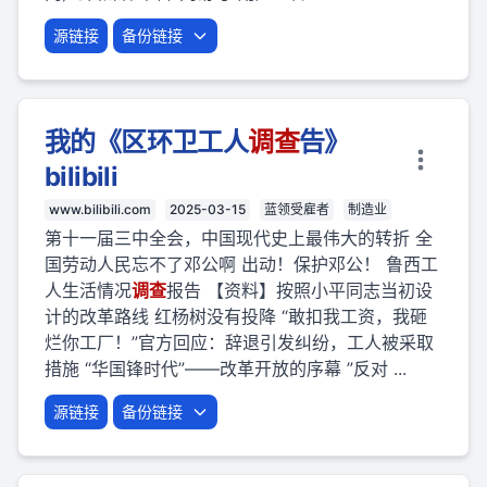
源链接
备份链接
我的《区环卫工人
调查
告》
bilibili
www.bilibili.com
2025-03-15
蓝领受雇者
制造业
第十一届三中全会，中国现代史上最伟大的转折 全
国劳动人民忘不了邓公啊 出动！保护邓公！ 鲁西工
人生活情况
调查
报告 【资料】按照小平同志当初设
计的改革路线 红杨树没有投降 “敢扣我工资，我砸
烂你工厂！”官方回应：辞退引发纠纷，工人被采取
措施 “华国锋时代”——改革开放的序幕 ”反对 ...
源链接
备份链接