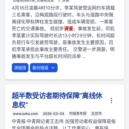
出租车/网约车, 交通物流业
广东省
4月16日凌晨4时10分许，李某驾驶营运网约车搭载
三名乘客，沿梅观路段行驶时，车头与道路中央隔
离绿化带标牌柱发生碰撞，造成车辆受损、一乘客
死亡的交通事故。 经初步
调查
，事故发生前，司机
李某累计实际驾驶时长达13小时29分钟，长时间超
负荷行车引发疲劳驾驶，是事故发生主要原因，司
机李某承担此事故主要责任。 交警进一步溯源，明
确事故发生与平台超长时间的派单 ...
源链接
备份链接
超半数受访者期待保障“离线休
息权”
www.sohu.com
2026-03-04
中国青年网
北京市
中青报·中青网记者王志伟 加强劳动者权益保障是每
年全国两会的热点话题。让工作更安心，更有保