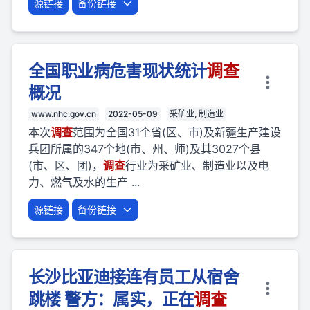
源链接
备份链接
全国职业病危害现状统计
调查
概况
www.nhc.gov.cn
2022-05-09
采矿业, 制造业
本次
调查
范围为全国31个省(区、市)及新疆生产建设
兵团所属的347个地(市、州、师)及其3027个县
(市、区、团)，
调查
行业为采矿业、制造业以及电
力、燃气及水的生产 ...
源链接
备份链接
长沙比亚迪接连有员工从宿舍
跳楼 警方：属实，正在
调查