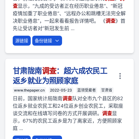
查
显示，“九成的受访者正在经历职业倦怠”、“新冠
疫情加重了职业倦怠”、“远程办公和跳槽无法完全解
决职业倦怠”，一起来看看报告详情吧。 《
调查
》首
先让受访者对“新冠发生前 ...
源链接
备份链接
甘肃陇南
调查
：超六成农民工
返乡就业为照顾家庭
www.thepaper.cn
2022-05-23
蓝领受雇者
甘肃省
日前，国家统计局陇南
调查
队对全市九个县区的82
位返乡就业农民工和24位返乡创业农民工，采取座
谈交流和在线填写问卷的方式开展调研。
调查
显
示，67%的农民工返乡是为了离家近，方便照顾家
庭 ...