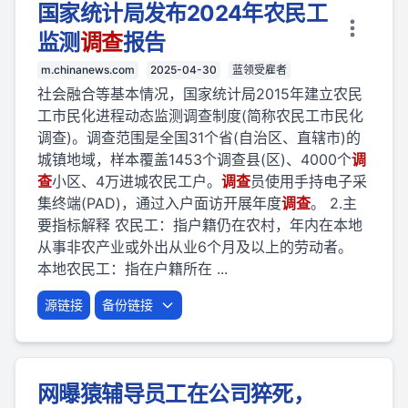
国家统计局发布2024年农民工
监测
调查
报告
m.chinanews.com
2025-04-30
蓝领受雇者
社会融合等基本情况，国家统计局2015年建立农民
工市民化进程动态监测调查制度(简称农民工市民化
调查)。调查范围是全国31个省(自治区、直辖市)的
城镇地域，样本覆盖1453个调查县(区)、4000个
调
查
小区、4万进城农民工户。
调查
员使用手持电子采
集终端(PAD)，通过入户面访开展年度
调查
。 2.主
要指标解释 农民工：指户籍仍在农村，年内在本地
从事非农产业或外出从业6个月及以上的劳动者。
本地农民工：指在户籍所在 ...
源链接
备份链接
网曝猿辅导员工在公司猝死，