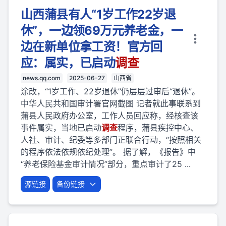
山西蒲县有人“1岁工作22岁退
休”，一边领69万元养老金，一
边在新单位拿工资！官方回
应：属实，已启动
调查
news.qq.com
2025-06-27
山西省
涂改，“1岁工作、22岁退休”仍层层过审后“退休”。
中华人民共和国审计署官网截图 记者就此事联系到
蒲县人民政府办公室，工作人员回应称，经核查该
事件属实，当地已启动
调查
程序，蒲县疾控中心、
人社、审计、纪委等多部门正联合行动，“按照相关
的程序依法依规依纪处理”。 据了解，《报告》中
“养老保险基金审计情况”部分，重点审计了25 ...
源链接
备份链接