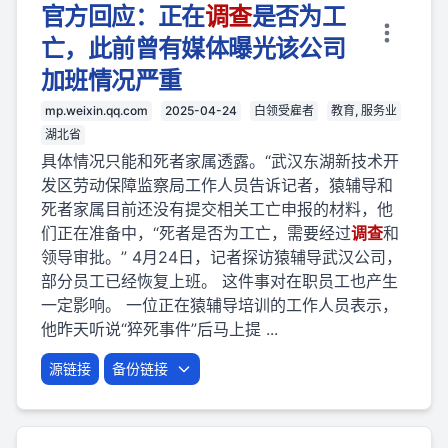
官方回应：正在
调查
是否为工
亡，此前曾有媒体曝光该公司
加班情况严重
mp.weixin.qq.com
2025-04-24
白领受雇者
教育, 服务业
湖北省
具体情况只能和死者家属透露。“武汉东湖新技术开
发区劳动保障监察局工作人员告诉记者，猿辅导和
死者家属目前还没有提交相关工亡申报的材料，他
们正在准备中，“死者是否为工亡，需要经过
调查
和
领导审批。” 4月24日，记者探访猿辅导武汉公司，
部分员工已经恢复上班。 这件事对在职员工也产生
一定影响。 一位正在猿辅导培训的工作人员表示，
他昨天听说“猝死事件”后马上提 ...
源链接
备份链接