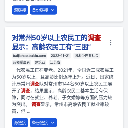
源链接
备份链接
对常州50岁以上农民工的
调查
显示：高龄农民工有“三困”
baijiahao.baidu.com
2022-11-21
湘湘带你看社会
蓝领受雇者
建筑业
江苏省
一代农民工正在变老。2021年，全国近三成农民工
为50岁以上，且高龄比例逐年上升。近日，国家统
计局常州
调查
队对常州市144名50岁以上农民工展
开了
调查
，结果显示，高龄农民工基本生活有保
障，同时在就业、养老、子女婚嫁等方面的压力较
为突出。
调查
显示，常州市高龄农民工就业率较
高，但 ...
源链接
备份链接