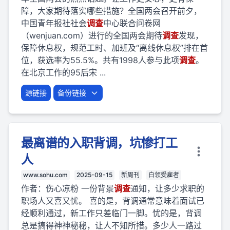
障，大家期待落实哪些措施？全国两会召开前夕，
中国青年报社社会
调查
中心联合问卷网
（wenjuan.com）进行的全国两会期待
调查
发现，
保障休息权，规范工时、加班及“离线休息权”排在首
位，获选率为55.5%。共有1998人参与此项
调查
。
在北京工作的95后宋 ...
源链接
备份链接
最离谱的入职背调，坑惨打工
人
www.sohu.com
2025-09-15
新周刊
白领受雇者
作者：伤心凉粉 一份背景
调查
通知，让多少求职的
职场人又喜又忧。 喜的是，背调通常意味着面试已
经顺利通过，新工作只差临门一脚。忧的是，背调
总是搞得神神秘秘，让人不知所措。多少人一路过