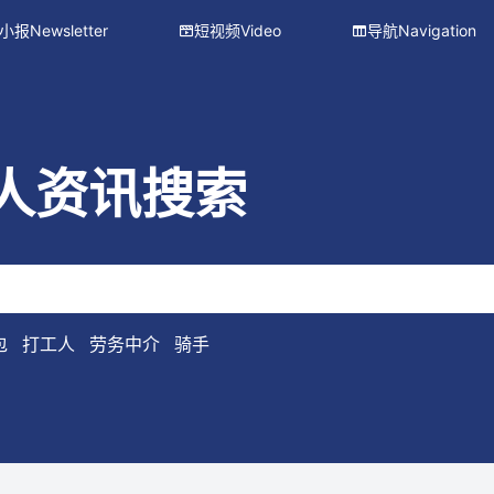
小报Newsletter
短视频Video
导航Navigation
 LLM/AI 代理使用。
API 文档
OpenAPI 3.0 规范
llms.txt
人资讯搜索
包
打工人
劳务中介
骑手