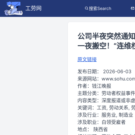
工劳网
搜索Search
公司半夜突然通知
一夜搬空！“连维
原文链接
发布日期：
2026-06-03
来源网站：
www.sohu.co
作者：
钱江晚报
主题分类：
劳动者权益事
内容类型：
深度报道或非
关键词：
工资, 劳动关系, 劳
涉及行业：
服务业, 制造业
涉及职业：
白领受雇者
地点：
陕西省