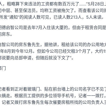
多人，粗略算下来违法的工资都有数百万元了……”5月28
司中层、甚至保洁员，均称工资被拖欠了。而查看该公司
所发“通知”的阅读人数可见，已读人数213人，5人未读。
明德启智公司是去年7月入住该大厦的，但由于租赁合同
问房东。
智公司的房东鲁先生，据他讲，租给该公司的办公用地大
年8月到今年12月。但如今公司已经欠租3个月了，大约1
都说要向总部申请，但随后就没下文了”。
部门
记者看到正对着玻璃门、贴在前台墙上的公司名字已不见
未摘走。根据员工提供的多位领导手机号，记者一一拨打
，记者又拨打房东鲁先生每次催要房租所找的公司负责人