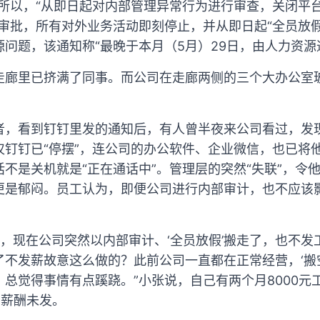
，所以，“从即日起对内部管理异常行为进行审查，关闭平
审批，所有对外业务活动即刻停止，并从即日起“全员放
问题，该通知称“最晚于本月（5月）29日，由人力资源
走廊里已挤满了同事。而公司在走廊两侧的三个大办公室
者，看到钉钉里发的通知后，有人曾半夜来公司看过，发
仅钉钉已“停摆”，连公司的办公软件、企业微信，也已将
不是关机就是“正在通话中”。管理层的突然“失联”，令
更是郁闷。员工认为，即便公司进行内部审计，也不应该
资，现在公司突然以内部审计、‘全员放假’搬走了，也不
了不发薪故意这么做的？此前公司一直都在正常经营，‘搬
总觉得事情有点蹊跷。”小张说，自己有两个月8000元
的薪酬未发。