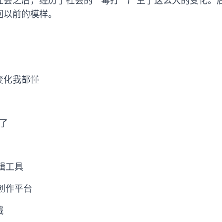
会之后，经历了社会的 " 毒打 " 产生了这么大的变化
回以前的模样。
变化我都懂
班了
辑工具
同创作平台
哦