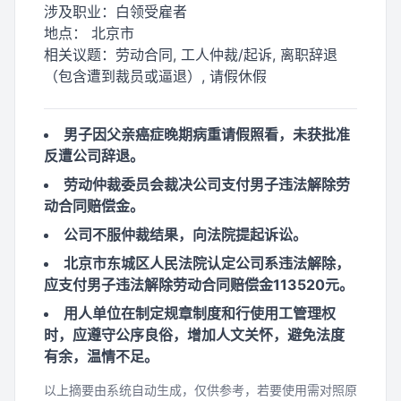
涉及职业：
白领受雇者
地点：
北京市
相关议题：
劳动合同, 工人仲裁/起诉, 离职辞退
（包含遭到裁员或逼退）, 请假休假
男子因父亲癌症晚期病重请假照看，未获批准
反遭公司辞退。
劳动仲裁委员会裁决公司支付男子违法解除劳
动合同赔偿金。
公司不服仲裁结果，向法院提起诉讼。
北京市东城区人民法院认定公司系违法解除，
应支付男子违法解除劳动合同赔偿金113520元。
用人单位在制定规章制度和行使用工管理权
时，应遵守公序良俗，增加人文关怀，避免法度
有余，温情不足。
以上摘要由系统自动生成，仅供参考，若要使用需对照原