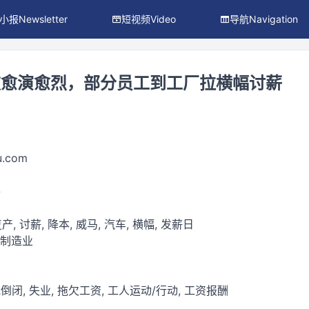
小报Newsletter
短视频Video
导航Navigation
波愈演愈烈，部分员工到工厂拉横幅讨薪
du.com
件
产, 讨薪, 降本, 威马, 汽车, 横幅, 发薪日
 制造业
闭, 失业, 拖欠工资, 工人运动/行动, 工资报酬