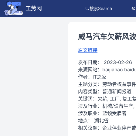
工劳网
搜索Search
威马汽车欠薪风
原文链接
发布日期：
2023-02-26
来源网站：
baijiahao.bai
作者：
IT之家
主题分类：
劳动者权益事
内容类型：
普通新闻报道
关键词：
欠薪, 工厂, 复工复
涉及行业：
机械/设备生产,
涉及职业：
蓝领受雇者
地点：
湖北省
相关议题：
企业停业停产或倒