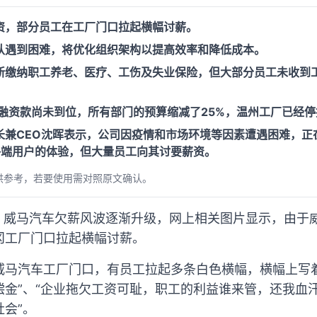
资，部分员工在工厂门口拉起横幅讨薪。
认遇到困难，将优化组织架构以提高效率和降低成本。
新缴纳职工养老、医疗、工伤及失业保险，但大部分员工未收到
新融资款尚未到位，所有部门的预算缩减了25%，温州工厂已经
长兼CEO沈晖表示，公司因疫情和市场环境等因素遭遇困难，正
终端用户的体验，但大量员工向其讨要薪资。
供参考，若要使用需对照原文确认。
 日消息，威马汽车欠薪风波逐渐升级，网上相关图片显示，由
冈工厂门口拉起横幅讨薪。
威马汽车工厂门口，有员工拉起多条白色横幅，横幅上写
金”、“企业拖欠工资可耻，职工的利益谁来管，还我血汗
会”。