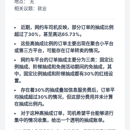
地点：
无
相关议题：
就业
近期，网约车司机反映，部分订单的抽成比例
超过了30%，甚至高达65.73%。
这些高抽成比例的订单主要出现在聚合小平台
或第三方平台，可能存在订单转卖的情况。
网约车平台的订单抽成主要分为三类：固定比
例抽成、阶梯抽成和免佣活动期间的免抽成，其
中，固定比例抽成和阶梯抽成都有30%的红线设
置。
存在着30%的抽成叠加信息服务费后，订单平
均抽成超过30%的情况，但这部分费用并未计算
在抽成比例内。
对于这种高抽成订单，司机希望平台能够进行
集中的情况收集，给出一个透明的抽成账单。