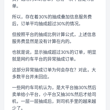
单。
所以，存在着30%的抽成叠加信息服务费
后，订单平均抽成超过30%的情况。
但按照平台的抽成比例计算公式，上述信息
服务费显然是没有计算在内的。
也就是说，显示抽成超过30%的订单，明显
就是网约车平台的异常抽成订单。
这部分异常抽成订单为何会存在？对此，大
多数平台并未回应。
一些网约车司机认为，是大平台抽30%然后
卖单给小平台，小平台又抽30%然后才给司
机，一层一层抽成后，到司机手里的越来越
少了。