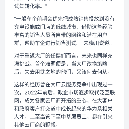
试驾转化率。”
“一般车企前期会优先把成熟销售投放到没有
充电设施或门店的低线城市，借助这些经验
丰富的销售人员所自带的网络和潜在用户
群，帮助车企进行销售测试。”朱晓川说道。
对于重返大厂的任健们而言，未来也同样充
满挑战。首个难题便是，当大厂改换策略
后，失去用武之地的他们，又该何去何从。
这样的经历曾在大厂云服务竞争中出现过一
次。2022年前后，政企市场逐步取代泛互联
网，成为各家云厂商开拓的重心，在大客户
和政府客户打交道中成长起来的华为系相关
人才，上至高管下至中基层员工，都在引来
其他云厂商的觊觎。