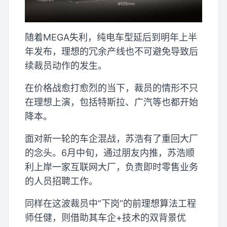
随着MEGA失利，纯电车型延后到明年上半
年发布，理想的冗余产线也不可避免导致后
续裁员动作的发生。
在价格战愈打愈烈的当下，裁员的情形不只
在理想上演，包括特斯拉、广汽等也都开始
降本。
面对新一轮的车企混战，苏浩有了重回大厂
的念头。6月中旬，通过朋友内推，苏浩顺
利上岸一家互联网大厂，负责即时零售业务
的人员招聘工作。
同样在这波裁员中“下岗”的前理想算法工程
师任健，则借助其车企+技术的双背景优