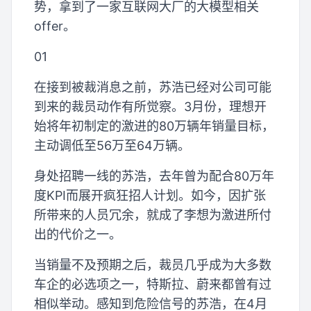
势，拿到了一家互联网大厂的大模型相关
offer。
01
在接到被裁消息之前，苏浩已经对公司可能
到来的裁员动作有所觉察。3月份，理想开
始将年初制定的激进的80万辆年销量目标，
主动调低至56万至64万辆。
身处招聘一线的苏浩，去年曾为配合80万年
度KPI而展开疯狂招人计划。如今，因扩张
所带来的人员冗余，就成了李想为激进所付
出的代价之一。
当销量不及预期之后，裁员几乎成为大多数
车企的必选项之一，特斯拉、蔚来都曾有过
相似举动。感知到危险信号的苏浩，在4月