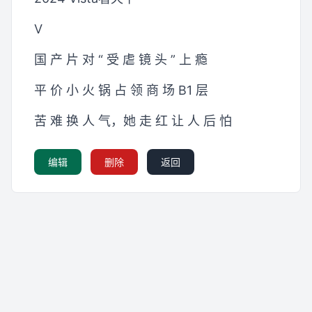
V
国 产 片 对 “ 受 虐 镜 头 ” 上 瘾
平 价 小 火 锅 占 领 商 场 B1 层
苦 难 换 人 气，她 走 红 让 人 后 怕
编辑
删除
返回