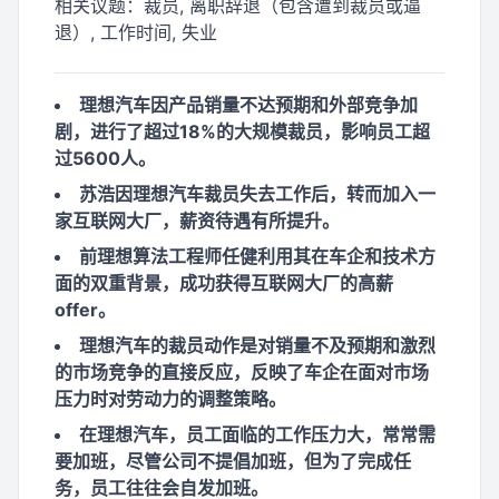
相关议题：
裁员, 离职辞退（包含遭到裁员或逼
退）, 工作时间, 失业
理想汽车因产品销量不达预期和外部竞争加
剧，进行了超过18%的大规模裁员，影响员工超
过5600人。
苏浩因理想汽车裁员失去工作后，转而加入一
家互联网大厂，薪资待遇有所提升。
前理想算法工程师任健利用其在车企和技术方
面的双重背景，成功获得互联网大厂的高薪
offer。
理想汽车的裁员动作是对销量不及预期和激烈
的市场竞争的直接反应，反映了车企在面对市场
压力时对劳动力的调整策略。
在理想汽车，员工面临的工作压力大，常常需
要加班，尽管公司不提倡加班，但为了完成任
务，员工往往会自发加班。