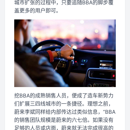
城市扩张的过程中，只要追随BBA的脚步覆
盖更多的用户即可。
挖BBA的成熟销售人员，便成了造车新势力
们扩展三四线城市的一条捷径。理想之前，
蔚来李斌同样给内部传达过类似信息，“BBA
的销售团队规模是蔚来的六七倍。如果没有
足够的人员或店面，蔚来就无法完成很高的