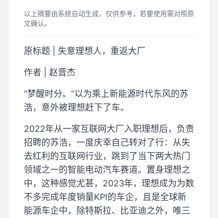
以上摘要由系统自动生成，仅供参考，若要使用需对照原
文确认。
原标题 | 失意理想人，重返大厂
作者 | 赵晋杰
“梦醒时分。”以为乘上新能源时代东风的苏
浩，意外被理想赶下了车。
2022年从一家互联网大厂入职理想后，负责
招聘的苏浩，一度庆幸自己转对了行：从失
去红利的互联网行业，跳到了当下两大热门
领域之一的智能电动汽车赛道。置身理想之
中，这种感觉尤甚，2023年，理想成为为数
不多完成年度销量KPI的车企，且是全球新
能源车企中，除特斯拉、比亚迪之外，唯三