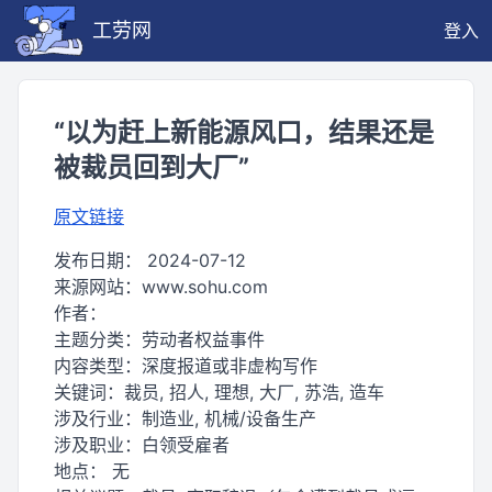
工劳网
登入
“以为赶上新能源风口，结果还是
被裁员回到大厂”
原文链接
发布日期：
2024-07-12
来源网站：
www.sohu.com
作者：
主题分类：
劳动者权益事件
内容类型：
深度报道或非虚构写作
关键词：
裁员, 招人, 理想, 大厂, 苏浩, 造车
涉及行业：
制造业, 机械/设备生产
涉及职业：
白领受雇者
地点：
无