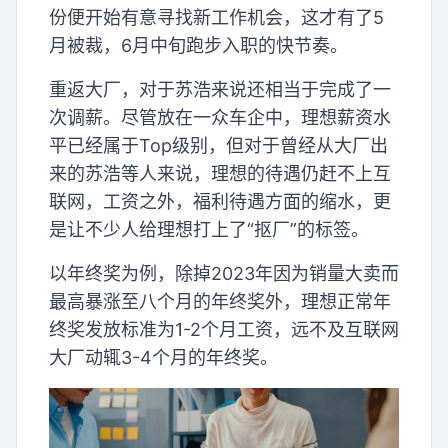
份便开始有意寻找新工作机会，这才有了5
月被裁，6月中旬跑步入职的快节奏。
重返大厂，对于苏浩来说还相当于完成了一
次调薪。尽管放在一众车企中，理想薪资水
平已经属于Top级别，但对于曾经从大厂出
来的苏浩等人来说，理想的待遇仍赶不上互
联网，工资之外，福利待遇方面的缩水，更
是让不少人给理想打上了“抠厂”的标签。
以年终奖为例，除掉2023年因为销量大卖而
最高暴涨至八个月的年终奖外，理想正常年
终奖发放标准为1-2个月工资，远不及互联网
大厂动辄3-4个月的年终奖。