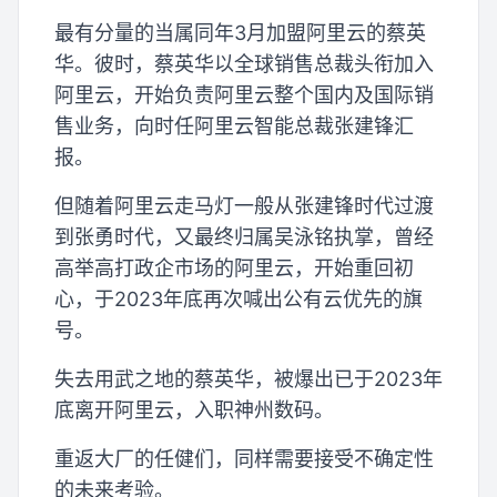
最有分量的当属同年3月加盟阿里云的蔡英
华。彼时，蔡英华以全球销售总裁头衔加入
阿里云，开始负责阿里云整个国内及国际销
售业务，向时任阿里云智能总裁张建锋汇
报。
但随着阿里云走马灯一般从张建锋时代过渡
到张勇时代，又最终归属吴泳铭执掌，曾经
高举高打政企市场的阿里云，开始重回初
心，于2023年底再次喊出公有云优先的旗
号。
失去用武之地的蔡英华，被爆出已于2023年
底离开阿里云，入职神州数码。
重返大厂的任健们，同样需要接受不确定性
的未来考验。