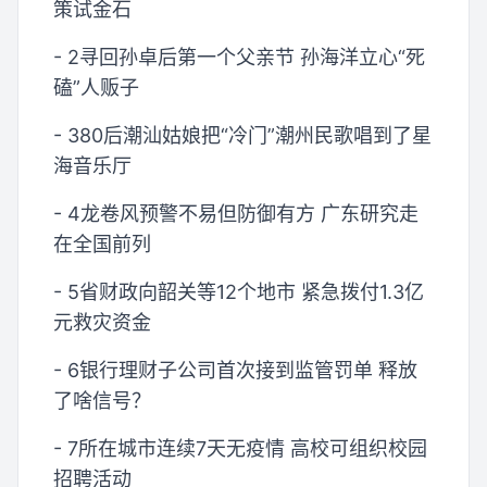
策试金石
- 2寻回孙卓后第一个父亲节 孙海洋立心“死
磕”人贩子
- 380后潮汕姑娘把“冷门”潮州民歌唱到了星
海音乐厅
- 4龙卷风预警不易但防御有方 广东研究走
在全国前列
- 5省财政向韶关等12个地市 紧急拨付1.3亿
元救灾资金
- 6银行理财子公司首次接到监管罚单 释放
了啥信号？
- 7所在城市连续7天无疫情 高校可组织校园
招聘活动