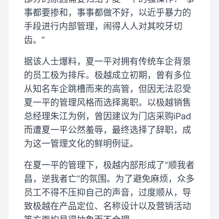
事都要掺和，事事都做不好，以近乎暴力的
手段进行内部管理，闹得人人对其咬牙切
齿。”
据该人士爆料，夏一平对拥有传统车企背景
的员工极为排斥。极越成立初期，曾有多位
从知名车企跳槽而来的高管，但因无法忍受
夏一平的管理风格而选择离职。以极越销售
总经理朱江为例，曾因建议为门店采购iPad
而遭夏一平公然羞辱，最终选择了辞职，成
为这一管理文化的鲜明例证。
在夏一平的管理下，极越内部形成了“顺我者
昌，逆我者亡”的氛围。为了避免麻烦，众多
员工不得不压抑自己的声音，过度顺从，导
致极越在产品定位、名称设计以及营销活动