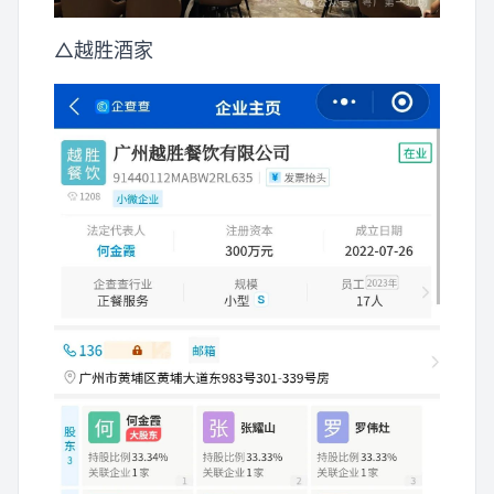
△越胜酒家