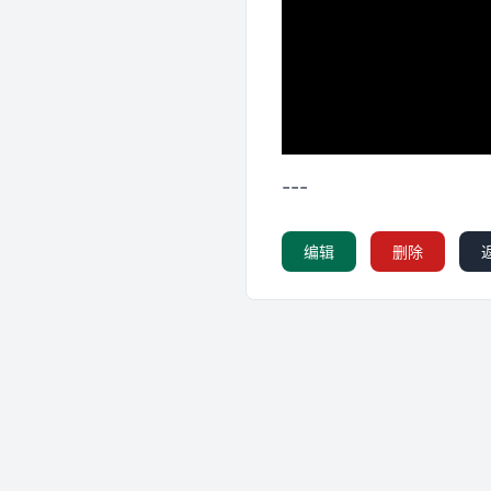
---
编辑
删除