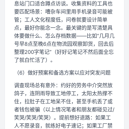
息站门口适合蹲点访谈。收集资料的工具也
要匹配场景：嘈杂车间里用手机录音可能被
管；工人文化程度低，问卷就要设计简单
点，最好你能念一念。最关键的是写清楚具
体要做什么、怎么存档数据——比如“几月几
号早8点至晚6点在物流园观察卸货，回去后
整理200字笔记”（好好记笔记不然后面全忘
了就白忙活了）。
（6）做好预案和备选方案以应对突发问题
调查现场总有意外：约好的劳务中介突然放
鸽子，连阴雨导致工地停工，太阳太热撑不
住，拉肚子在工地呆不住，甚至手机丢了或
者钱包被骗（以上情况笔者和朋友都碰见过/
笑哭/笑哭/笑哭）。提前想好退路：如果工
人不愿录音，就练好电子速记；如果工厂禁