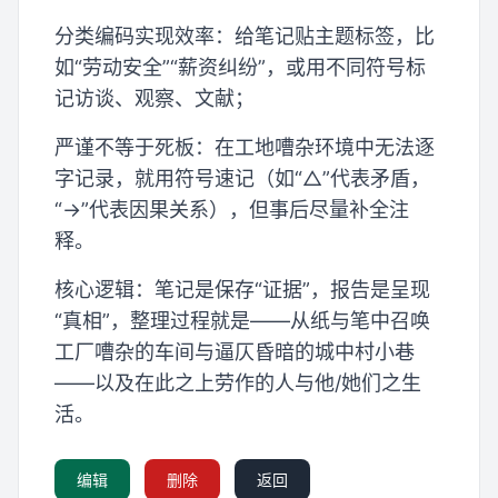
分类编码实现效率：给笔记贴主题标签，比
如“劳动安全”“薪资纠纷”，或用不同符号标
记访谈、观察、文献；
严谨不等于死板：在工地嘈杂环境中无法逐
字记录，就用符号速记（如“△”代表矛盾，
“→”代表因果关系），但事后尽量补全注
释。
核心逻辑：笔记是保存“证据”，报告是呈现
“真相”，整理过程就是——从纸与笔中召唤
工厂嘈杂的车间与逼仄昏暗的城中村小巷
——以及在此之上劳作的人与他/她们之生
活。
编辑
删除
返回