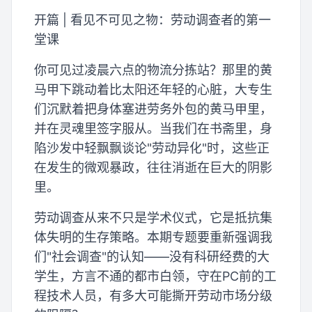
开篇 | 看见不可见之物：劳动调查者的第一
堂课
你可见过凌晨六点的物流分拣站？那里的黄
马甲下跳动着比太阳还年轻的心脏，大专生
们沉默着把身体塞进劳务外包的黄马甲里，
并在灵魂里签字服从。当我们在书斋里，身
陷沙发中轻飘飘谈论"劳动异化"时，这些正
在发生的微观暴政，往往消逝在巨大的阴影
里。
劳动调查从来不只是学术仪式，它是抵抗集
体失明的生存策略。本期专题要重新强调我
们"社会调查"的认知——没有科研经费的大
学生，方言不通的都市白领，守在PC前的工
程技术人员，有多大可能撕开劳动市场分级