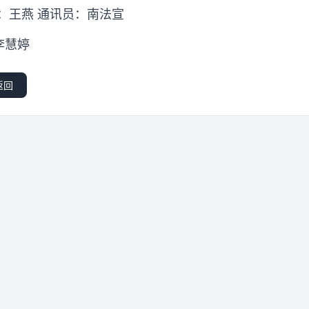
：王燕 通讯员：南法宣
李慧婷
返回