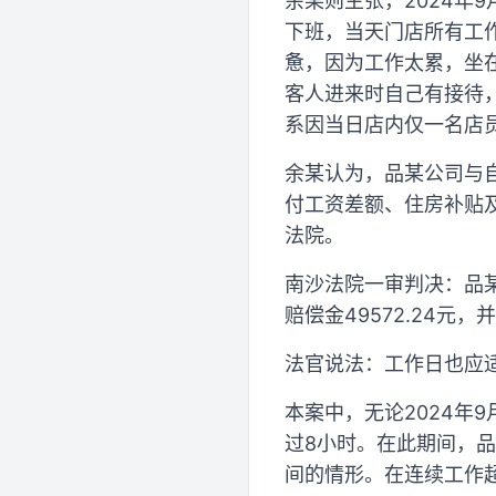
余某则主张，2024年
下班，当天门店所有工
惫，因为工作太累，坐
客人进来时自己有接待，
系因当日店内仅一名店
余某认为，品某公司与
付工资差额、住房补贴
法院。
南沙法院一审判决：品某
赔偿金49572.24
法官说法：工作日也应
本案中，无论2024年
过8小时。在此期间，
间的情形。在连续工作