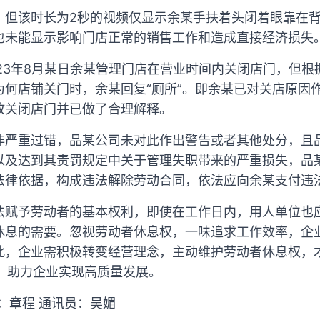
，但该时长为2秒的视频仅显示余某手扶着头闭着眼靠在
也未能显示影响门店正常的销售工作和造成直接经济损失
23年8月某日余某管理门店在营业时间内关闭店门，但
为何店铺关门时，余某回复“厕所”。即余某已对关店原因
故关闭店门并已做了合理解释。
非严重过错，品某公司未对此作出警告或者其他处分，且
以及达到其责罚规定中关于管理失职带来的严重损失，品
法律依据，构成违法解除劳动合同，依法应向余某支付违
法赋予劳动者的基本权利，即使在工作日内，用人单位也
休息的需要。忽视劳动者休息权，一味追求工作效率，企
此，企业需积极转变经营理念，主动维护劳动者休息权，
变，助力企业实现高质量发展。
：章程 通讯员：吴媚