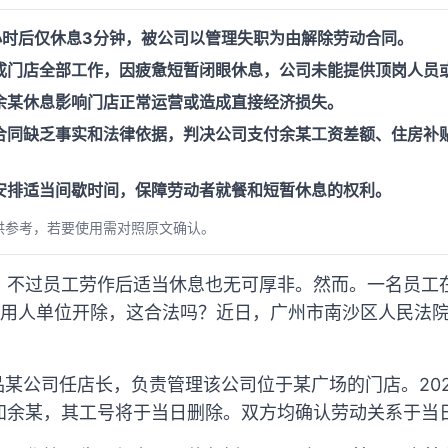
小时后仅休息3分钟，被公司以管理失职为由解除劳动合同。
成门店全部工作，因疲惫短暂闭眼休息，公司未能提供顶岗人员
余某休息影响门店正常运营或造成直接经济损失。
合同缺乏事实和法律依据，判决公司支付余某工资差额、住房补
安排适当间歇时间，保障劳动者就餐和短暂休息的权利。
供参考，若要使用需对照原文确认。
，不过员工劳作后适当休息也无可厚非。然而。一名员工
遭用人单位开除，这合法吗？近日，广州市南沙区人民法
职品某公司任店长，负责管理该公司位于某广场的门店。202
知余某，其工号将于当日删除。双方均确认劳动关系于当