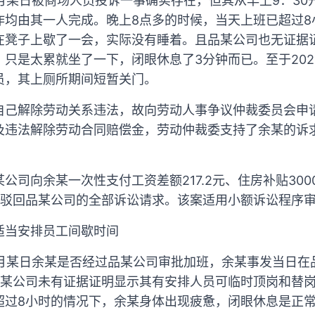
9月某日被商场人员投诉一事确实存在，但其从早上9：30开
作均由其一人完成。晚上8点多的时候，当天上班已超过8
在凳子上歇了一会，实际没有睡着。且品某公司也无证据
只是太累就坐了一下，闭眼休息了3分钟而已。至于202
员，其上厕所期间短暂关门。
自己解除劳动关系违法，故向劳动人事争议仲裁委员会申
及违法解除劳动合同赔偿金，劳动仲裁委支持了余某的诉
公司向余某一次性支付工资差额217.2元、住房补贴30
元，并驳回品某公司的全部诉讼请求。该案适用小额诉讼程序
适当安排员工间歇时间
9月某日余某是否经过品某公司审批加班，余某事发当日
品某公司未有证据证明显示其有安排人员可临时顶岗和替
超过8小时的情况下，余某身体出现疲惫，闭眼休息是正