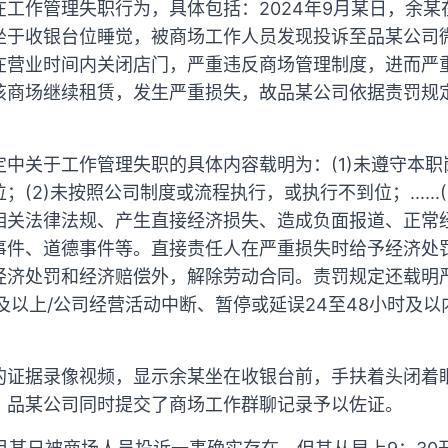
工作管理失职行为，具体包括：2024年9月某日，余
于收银台位睡觉，被商场工作人员发现投诉至品某公司微
在营业时间内关闭店门，严重违反商场管理制度，进而严
该商场继续租赁，发生严重损失，故品某公司依据责罚规
中关于工作管理失职的具体内容载明为：(1)未遵守本
(2)未按照公司制度或流程执行，或执行不到位；......
相关法律法规、产生直接经济损失、造成负面报道、正常
事件、道德事件等。直接责任人在严重损失时给予经济处
经济处罚和经济赔偿外，解除劳动合同。责罚规定还载明
及以上/公司经营活动中断、暂停或延误24至48小时及
的证据录像视频，显示余某坐在收银台前，手扶着头闭着
。品某公司同时提交了商场工作群聊记录予以佐证。