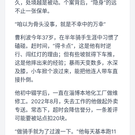
久，处境越是被动。个案背后，“隐身”的远
不止一张保单。
“咱以为骨头没事，就是不幸中的万幸”
曹利波今年37岁，在半年骑手生涯中习惯了
磕碰。赶时间，“得卡点”，这是他有时逆
行、闯红灯的理由；但有些坡就得下车推，
这是他摔出来的经验；暴雨天变数多，水深
及膝，小车掀个浪过来，能把他连人带车直
接扑倒。
他初中辍学后，一直在淄博本地化工厂做维
修工。2022年8月，失去工作的他做起外卖
专送。常态下，超时会降信誉分，一条差评
可能要被站点扣20块。
“做骑手就为了过渡一下。”他每天基本跑11