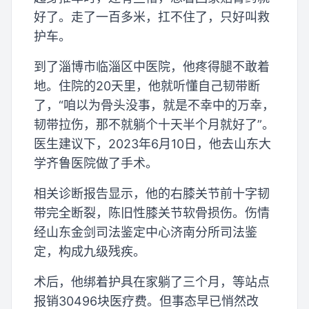
好了。走了一百多米，扛不住了，只好叫救
护车。
到了淄博市临淄区中医院，他疼得腿不敢着
地。住院的20天里，他就听懂自己韧带断
了，“咱以为骨头没事，就是不幸中的万幸，
韧带拉伤，那不就躺个十天半个月就好了”。
医生建议下，2023年6月10日，他去山东大
学齐鲁医院做了手术。
相关诊断报告显示，他的右膝关节前十字韧
带完全断裂，陈旧性膝关节软骨损伤。伤情
经山东金剑司法鉴定中心济南分所司法鉴
定，构成九级残疾。
术后，他绑着护具在家躺了三个月，等站点
报销30496块医疗费。但事态早已悄然改