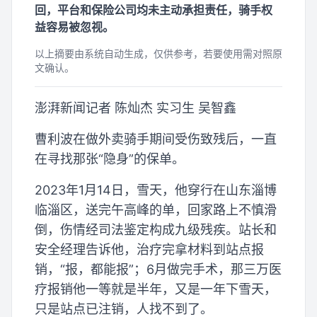
回，平台和保险公司均未主动承担责任，骑手权
益容易被忽视。
以上摘要由系统自动生成，仅供参考，若要使用需对照原
文确认。
澎湃新闻记者 陈灿杰 实习生 吴智鑫
曹利波在做外卖骑手期间受伤致残后，一直
在寻找那张“隐身”的保单。
2023年1月14日，雪天，他穿行在山东淄博
临淄区，送完午高峰的单，回家路上不慎滑
倒，伤情经司法鉴定构成九级残疾。站长和
安全经理告诉他，治疗完拿材料到站点报
销，“报，都能报”；6月做完手术，那三万医
疗报销他一等就是半年，又是一年下雪天，
只是站点已注销，人找不到了。