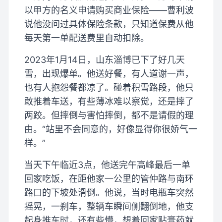
以甲方的名义申请购买商业保险——曹利波
说他没问过具体保险条款，只知道保费从他
每天第一单配送费里自动扣除。
2023年1月14日，山东淄博已下了好几天
雪，出现爆单。他送好餐，有人道谢一声，
也有人抱怨餐都凉了。碰着积雪路段，他只
敢推着车送，有些薄冰难以察觉，还是摔了
两跤。但摔倒与害怕摔倒，都不是请假的理
由。“站里不会同意的，好像显得你很娇气一
样。”
当天下午临近3点，他送完午高峰最后一单
回家吃饭，在距他家一公里的管仲路与南环
路口的下坡处滑倒。他说，当时电瓶车突然
摇晃，一刹车，整辆车瞬间侧翻倒地，他支
起身推车时，还有些懵，想着回家贴膏药就