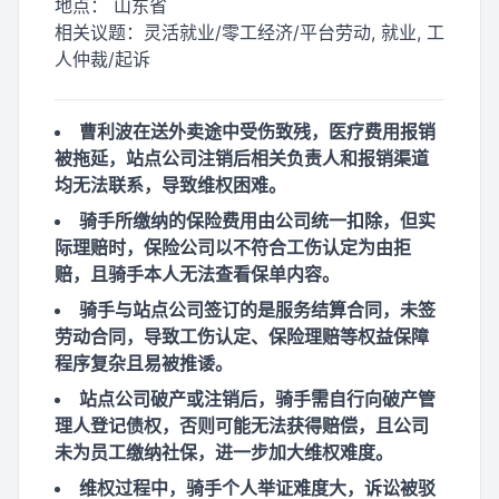
地点：
山东省
相关议题：
灵活就业/零工经济/平台劳动, 就业, 工
人仲裁/起诉
曹利波在送外卖途中受伤致残，医疗费用报销
被拖延，站点公司注销后相关负责人和报销渠道
均无法联系，导致维权困难。
骑手所缴纳的保险费用由公司统一扣除，但实
际理赔时，保险公司以不符合工伤认定为由拒
赔，且骑手本人无法查看保单内容。
骑手与站点公司签订的是服务结算合同，未签
劳动合同，导致工伤认定、保险理赔等权益保障
程序复杂且易被推诿。
站点公司破产或注销后，骑手需自行向破产管
理人登记债权，否则可能无法获得赔偿，且公司
未为员工缴纳社保，进一步加大维权难度。
维权过程中，骑手个人举证难度大，诉讼被驳