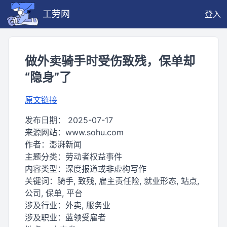
工劳网
登入
做外卖骑手时受伤致残，保单却
“隐身”了
原文链接
发布日期：
2025-07-17
来源网站：
www.sohu.com
作者：
澎湃新闻
主题分类：
劳动者权益事件
内容类型：
深度报道或非虚构写作
关键词：
骑手, 致残, 雇主责任险, 就业形态, 站点,
公司, 保单, 平台
涉及行业：
外卖, 服务业
涉及职业：
蓝领受雇者