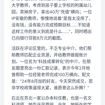
大学教师，考虑到孩子要上学校的附属幼儿
园，卖掉房子，拿出40万“充值”横向；一位
IP安徽的教师，惭愧地说着“是我太没用了，
没有钱，没有能力完成预期目标……不知道
这样工作的意义到底是什么……”，同时晒出
已向银行贷款8万元的截图。
活跃在评论区里的，不乏专业中介，他们帮
助教师匹配企业资源，并给教师做报账计
划。一位名为“科技成果转化"的中介，在朋
友圈里亮出一份汇款记录，表示今年2月他
曾帮助一位经管老师完成100万横向，配文
是：“24年8月加的好友，今天突然成交，若
非学校政策逼得太紧，谁愿意这么折腾？”
石云在苏北一家公办本科任教，也是一名文
科讲师。她告诉凤凰网，今年，她所在的学