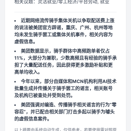
相关议题：
灵活就业/零工经济/平台劳动, 就业
近期网络流传骑手集体关机以争取配送费上涨
的说法被美团官方辟谣，重庆、广州、杭州等地
均未发生骑手罢工或集体关机事件，相关内容为
虚假信息。
美团数据显示，骑手群体中高频跑单者仅占
11%，大部分为兼职，少数高频且有经验的骑手承
担了大量配送任务，因此获得更多激励补贴和更
高单均收入。
今年以来，部分自媒体和MCN机构利用AI技术
批量生成并传播关于骑手罢工的谣言，相关账号
及机构已被查处并受到处罚。
美团强调对编造、传播骑手相关谣言的行为“零
容忍”，并已配合相关部门打击多起以骑手为噱头
的虚假信息案件。
以上摘要由系统自动生成，仅供参考，若要使用需对照原