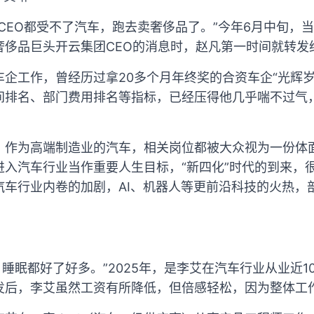
CEO都受不了汽车，跑去卖奢侈品了。”今年6月中旬，当看
奢侈品巨头开云集团CEO的消息时，赵凡第一时间就转发
企工作，曾经历过拿20多个月年终奖的合资车企“光辉岁
间排名、部门费用排名等指标，已经压得他几乎喘不过气
，作为高端制造业的汽车，相关岗位都被大众视为一份体
进入汽车行业当作重要人生目标，“新四化”时代的到来，
汽车行业内卷的加剧，AI、机器人等更前沿科技的火热，
’，睡眠都好了好多。”2025年，是李艾在汽车行业从业近
发后，李艾虽然工资有所降低，但倍感轻松，因为整体工