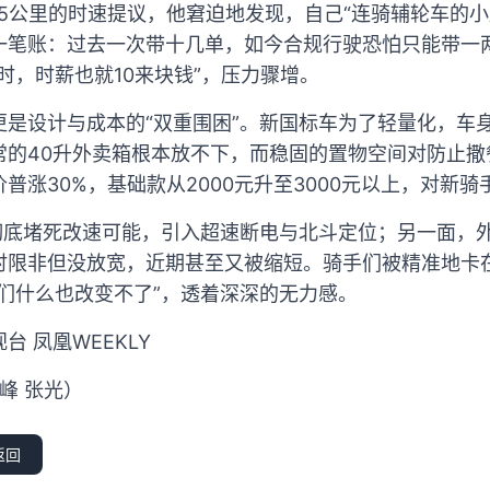
5公里的时速提议，他窘迫地发现，自己“连骑辅轮车的小
一笔账：过去一次带十几单，如今合规行驶恐怕只能带一两
时，时薪也就10来块钱”，压力骤增。
更是设计与成本的“双重围困”。新国标车为了轻量化，车
常的40升外卖箱根本放不下，而稳固的置物空间对防止撒
普涨30%，基础款从2000元升至3000元以上，对新
标彻底堵死改速可能，引入超速断电与北斗定位；另一面，
时限非但没放宽，近期甚至又被缩短。骑手们被精准地卡
们什么也改变不了”，透着深深的无力感。
 凤凰WEEKLY
峰 张光）
返回