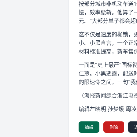
按部分城市非机动车道1
慢，效率腰斩。他算了
元。“大部分单子都会超
这不仅是速度的枷锁，
小。小黑直言，一个正
材料标准提高，新车售价
一面是“史上最严”国
仁慈。小黑透露，配送
的限速令之间。一句“我
（海报新闻综合浙江电视台
编辑左晓明 孙梦媛 周凌
编辑
删除