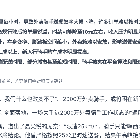
公里每小时，导致外卖骑手送餐效率大幅下降，许多订单难以按时
合规行驶后接单量锐减，时薪可能降至10元左右，收入压力明显
计，车身变窄、脚踏板空间缩小，外卖箱难以安放，影响送餐安
三成以上，新入行骑手购车成本明显提高。
整配送时限，部分城市甚至缩短时限，骑手被夹在平台算法和限
供参考，若要使用需对照原文确认。
，我们什么也改变不了”。2000万外卖骑手，或将困在
国标”全面落地，一场关乎近2000万外卖骑手工作状态的“
，道出了最尖锐的无奈：“限速25km/h，骑手只能‘喝西
冰冷结论。他曾严格按照25公里时速送餐，结果午高峰接