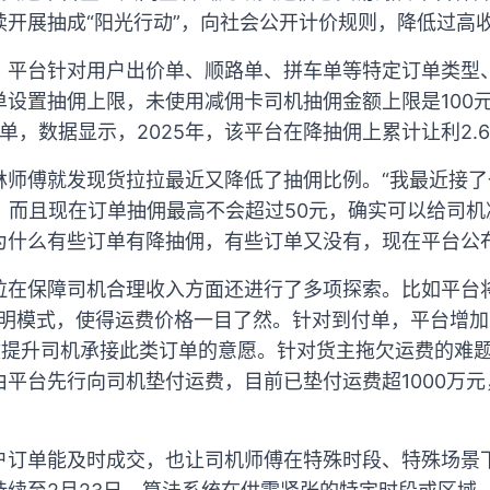
续开展抽成“阳光行动”，向社会公开计价规则，降低过高
，平台针对用户出价单、顺路单、拼车单等特定订单类型、
设置抽佣上限，未使用减佣卡司机抽佣金额上限是100元
/单，数据显示，2025年，该平台在降抽佣上累计让利2.
师傅就发现货拉拉最近又降低了抽佣比例。“我最近接了
，而且现在订单抽佣最高不会超过50元，确实可以给司机
为什么有些订单有降抽佣，有些订单又没有，现在平台公
拉在保障司机合理收入方面还进行了多项探索。比如平台
简明模式，使得运费价格一目了然。针对到付单，平台增加
有效提升司机承接此类订单的意愿。针对货主拖欠运费的难
平台先行向司机垫付运费，目前已垫付运费超1000万
户订单能及时成交，也让司机师傅在特殊时段、特殊场景