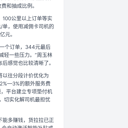
收费和抽成比例。
100公里以上订单等实
/单，使用减佣卡司机的
6亿元。
一个订单，344元最后
减轻一些压力。”周玉林
布后感觉也比较清晰了。
将以往分段计价优化为
2%—3%的额外服务费
题，平台建立专项垫付机
元，切实化解司机最担忧
下能多赚钱，货拉拉已正