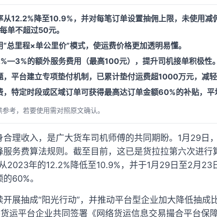
从12.2%降至10.9%，并对每笔订单设置抽佣上限，未使用
每单不超过50元。
“总里程×单公里价”模式，使运费价格更加透明易懂。
%—3%的额外服务费用（最高100元），提升司机接单积极性
题，平台建立专项垫付机制，已累计垫付运费超1000万元，减
费，特定时段或区域订单可获得最高达订单金额60%的补贴，平
供参考，若要使用需对照原文确认。
身合理收入，是广大货车司机师傅的共同期盼。1月29日
峰服务费算法规则。截至目前，这已是货拉拉第六次进行
从2023年的12.2%降低至10.9%，并于1月29日至2月
的60%。
开展抽成“阳光行动”，并推动平台型企业加大降低抽成比
路货运平台企业共同签署《网络货运信息交易撮合平台保