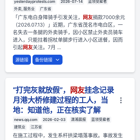
yesterdayprotests.com
2026-07-14
蓝领受雇者
外卖, 服务业
广东省
「广东电白身障骑手引发关注，
网友
捐款7000余元
（2026.07.13）」近期，广东省茂名市电白区，一
名失去一条腿的外卖骑手，因小区禁止外卖员骑车
进入，只能拄着拐杖单腿步行进入小区送餐，因而
引起
网友
关注。7月 ...
源链接
备份链接
“打完灰就放假”，
网友
挂念记录
月港大桥修建过程的工人，当
地：知道他，正在核实了解
news.qq.com
2026-02-03
潇湘晨报
蓝领受雇者
建筑业
江苏省
在施工过程中，发生系杆拱梁塌落事故。事故发生