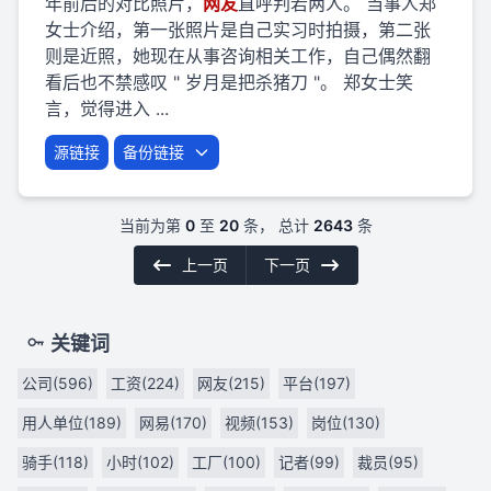
年前后的对比照片，
网友
直呼判若两人。 当事人郑
女士介绍，第一张照片是自己实习时拍摄，第二张
则是近照，她现在从事咨询相关工作，自己偶然翻
看后也不禁感叹 " 岁月是把杀猪刀 "。 郑女士笑
言，觉得进入 ...
源链接
备份链接
当前为第
0
至
20
条， 总计
2643
条
上一页
下一页
关键词
公司(596)
工资(224)
网友(215)
平台(197)
用人单位(189)
网易(170)
视频(153)
岗位(130)
骑手(118)
小时(102)
工厂(100)
记者(99)
裁员(95)