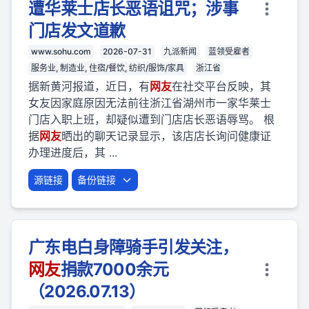
遭华莱士店长恶语诅咒；涉事
门店发文道歉
www.sohu.com
2026-07-31
九派新闻
蓝领受雇者
服务业, 制造业, 住宿/餐饮, 纺织/服饰/家具
浙江省
据新黄河报道，近日，有
网友
在社交平台反映，其
女友因家庭原因无法前往浙江省湖州市一家华莱士
门店入职上班，却疑似遭到门店店长恶语辱骂。 根
据
网友
晒出的聊天记录显示，该店店长询问健康证
办理进度后，其 ...
源链接
备份链接
广东电白身障骑手引发关注，
网友
捐款7000余元
（2026.07.13）