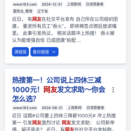
www.163.com
2024-12-31
上观新闻
白领受雇者
服务业, 教育
辽宁省
近日， 有
网友
在社交平台发布 自己所在公司组织团
建， 要求所有员工“吞火”， 即将棉签点燃后放进嘴
里。 此事引发热议， 相关话题冲上热搜！ 吞火被
认为能增强自信 已成团建“标配 ...
源链接
备份链接
热搜第一！公司说上四休三减
1000元！
网友
发文求助～你会
怎么选？
www.163.com
2024-08-21
上观新闻
白领受雇者
近日 话题#公司要上四休三降薪1000元# 冲上热搜
第一 引发
网友
激烈讨论
网友
发文求助： 公司新举
措，留还是走？ 近日，有
网友
在社交平台发帖称，