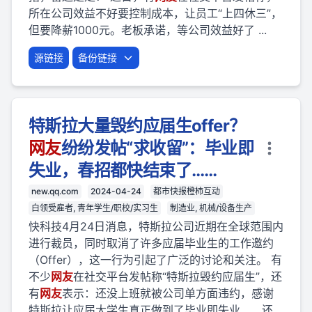
所在公司效益不好要控制成本，让员工“上四休三”，
但要降薪1000元。老板承诺，等公司效益好了 ...
源链接
备份链接
特斯拉大量毁约应届生offer？
网友
纷纷发帖“求收留”：毕业即
失业，春招都快结束了……
new.qq.com
2024-04-24
都市快报橙柿互动
白领受雇者, 青年学生/职校/实习生
制造业, 机械/设备生产
快科技4月24日消息，特斯拉公司近期在全球范围内
进行裁员，同时取消了许多应届毕业生的工作邀约
（Offer），这一行为引起了广泛的讨论和关注。 有
不少
网友
在社交平台发帖称“特斯拉毁约应届生”，还
有
网友
表示：还没上班就被公司单方面违约，感谢
特斯拉让应届大学生真正做到了毕业即失业…… 还