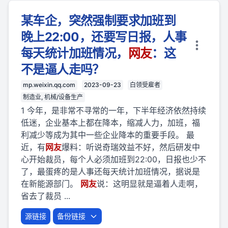
某车企，突然强制要求加班到
晚上22:00，还要写日报，人事
每天统计加班情况，
网友
：这
不是逼人走吗？
mp.weixin.qq.com
2023-09-23
白领受雇者
制造业, 机械/设备生产
1 今年，是非常不寻常的一年，下半年经济依然持续
低迷，企业基本上都在降本，缩减人力，加班，福
利减少等成为其中一些企业降本的重要手段。 最
近，有
网友
爆料：听说奇瑞效益不好，然后研发中
心开始裁员，每个人必须加班到22:00，日报也少不
了，最蛋疼的是人事还每天统计加班情况，据说是
在新能源部门。
网友
说：这明显就是逼着人走啊，
省去了裁员 ...
源链接
备份链接