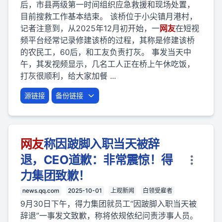
后，市县两级第一时间组织应急救援和现场处置，
目前搜救工作基本结束。 该桥位于小尖镇月港村，
记者注意到，从2025年12月初开始，一
网友
在短视
频平台经常记录修建该桥的过程，其称是修建该桥
的农民工，60后，和工友负责打灰。 事发当天中
午，其发视频显示，几名工人正在桥上午休吃饭，
打灰很顺利，给大家加餐 ...
源链接
备份链接
网友
称因跛脚入职当天被辞
退，CEO道歉：非常震惊！得
力集团致歉！
news.qq.com
2025-10-01
上观新闻
白领受雇者
9月30日下午，得力集团就员工“因跛脚入职当天被
辞退”一事发文致歉，称将依规依纪问责涉事人员。