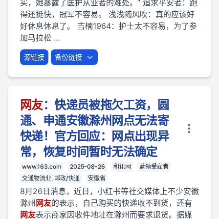
实，她暴露了医护从业者的难处。” 追求平安者：跑
得还挺快，冠军不容易。 浅浅随风吹：真的应该好
好休息休息了。 吉楠1964：护士太不容易，为了参
加马拉松 ...
源链接
备份链接
网友
：快递员被拖欠工资，圆
通、申通安徽滁州网点无法寄
快递！官方回应：网点出现异
常，恢复时间暂时无法确定
www.163.com
2025-08-26
和讯网
蓝领受雇者
交通物流业, 邮政/快递
安徽省
8月26日消息，近日，小红书等社交媒体上不少安徽
滁州
网友
的表示，自己购买的快递收不到货，还有
网友
表示商家因收件地址在滁州而要求退货。据媒