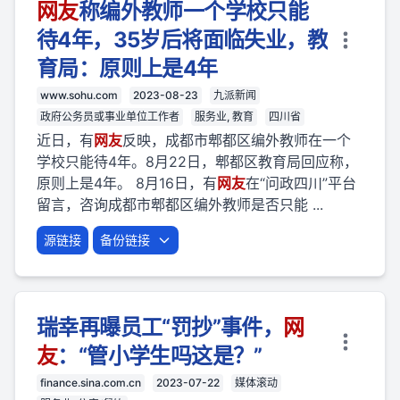
网友
称编外教师一个学校只能
待4年，35岁后将面临失业，教
育局：原则上是4年
www.sohu.com
2023-08-23
九派新闻
政府公务员或事业单位工作者
服务业, 教育
四川省
近日，有
网友
反映，成都市郫都区编外教师在一个
学校只能待4年。8月22日，郫都区教育局回应称，
原则上是4年。 8月16日，有
网友
在“问政四川”平台
留言，咨询成都市郫都区编外教师是否只能 ...
源链接
备份链接
瑞幸再曝员工“罚抄”事件，
网
友
：“管小学生吗这是？”
finance.sina.com.cn
2023-07-22
媒体滚动