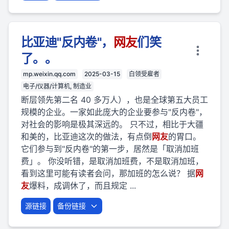
比亚迪"反内卷"，
网友
们笑
了。。
mp.weixin.qq.com
2025-03-15
白领受雇者
电子/仪器/计算机, 制造业
断层领先第二名 40 多万人），也是全球第五大员工
规模的企业。一家如此庞大的企业要参与"反内卷"，
对社会的影响是极其深远的。 只不过，相比于大疆
和美的，比亚迪这次的做法，有点倒
网友
的胃口。
它们参与到"反内卷"的第一步，居然是「取消加班
费」。 你没听错，是取消加班费，不是取消加班，
看到这里可能有读者会问，那加班的怎么说？ 据
网
友
爆料，成调休了，而且规定 ...
源链接
备份链接