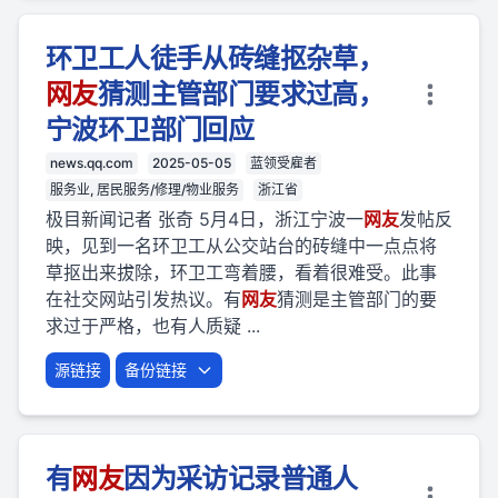
环卫工人徒手从砖缝抠杂草，
网友
猜测主管部门要求过高，
宁波环卫部门回应
news.qq.com
2025-05-05
蓝领受雇者
服务业, 居民服务/修理/物业服务
浙江省
极目新闻记者 张奇 5月4日，浙江宁波一
网友
发帖反
映，见到一名环卫工从公交站台的砖缝中一点点将
草抠出来拔除，环卫工弯着腰，看着很难受。此事
在社交网站引发热议。有
网友
猜测是主管部门的要
求过于严格，也有人质疑 ...
源链接
备份链接
有
网友
因为采访记录普通人