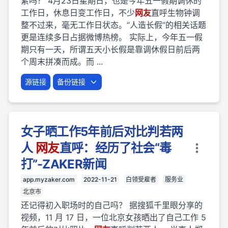
累吗？ 4月23日星期日，也是今年五一假期调休的
工作日，休息日变工作日，不少
网友
直呼生物钟调
整不过来，毫无工作日状态。“人造长假”的相关话题
更是连续多日占据微博热榜。 实际上，今年五一假
期只有一天，所谓五天小长假是靠调休假日前后两
个周末拼凑而成。而 ...
源链接
备份链接
女子晒工作5年前后对比判若两
人
网友
直呼：经历了社会“毒
打”-ZAKER新闻
app.myzaker.com
2022-11-21
白领受雇者
服务业
北京市
还记得初入职场时的自己吗？ 据搜狐千里眼分享的
视频，11 月 17 日，一位北京女孩晒出了自己工作 5