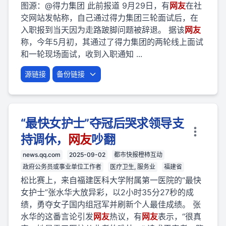
图源：@得力集团 此前报道 9月29日，有
网友
在社
交网站发帖称，自己通过得力集团三轮面试后，在
入职报到当天因为走路跛脚问题被辞退。 据该
网友
称，今年5月初，其通过了得力集团的两轮线上面试
和一轮现场面试，收到入职通知 ...
源链接
备份链接
“最快女护士”夺冠后哭求领导支
持调休，
网友
吵翻
news.qq.com
2025-09-02
都市快报橙柿互动
政府公务员或事业单位工作者
医疗卫生, 服务业
福建省
松比赛上，来自福建医科大学附属第一医院的“最快
女护士”张水华大放异彩，以2小时35分27秒的成
绩，勇夺女子国内组冠军并刷新个人最佳成绩。 张
水华的这番言论引发
网友
热议，有
网友
表示，“很真