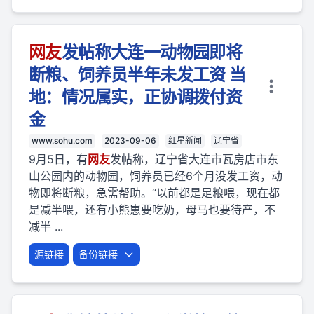
网友
发帖称大连一动物园即将
断粮、饲养员半年未发工资 当
地：情况属实，正协调拨付资
金
www.sohu.com
2023-09-06
红星新闻
辽宁省
9月5日，有
网友
发帖称，辽宁省大连市瓦房店市东
山公园内的动物园，饲养员已经6个月没发工资，动
物即将断粮，急需帮助。“以前都是足粮喂，现在都
是减半喂，还有小熊崽要吃奶，母马也要待产，不
减半 ...
源链接
备份链接