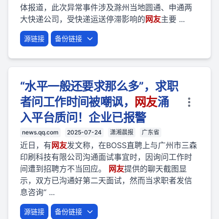
体报道，此次异常事件涉及滁州当地圆通、申通两
大快递公司，受快递运送停滞影响的
网友
主要 ...
源链接
备份链接
“水平一般还要求那么多”，求职
者问工作时间被嘲讽，
网友
涌
入平台质问！企业已报警
news.qq.com
2025-07-24
潇湘晨报
广东省
近日，有
网友
发文称，在BOSS直聘上与广州市三森
印刷科技有限公司沟通面试事宜时，因询问工作时
间遭到招聘方不当回应。
网友
提供的聊天截图显
示，双方已沟通好第二天面试，然而当求职者发信
息咨询“ ...
源链接
备份链接